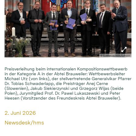
© Erzbistum Köln/Schoon
Preisverleihung beim internationalen Kompositionswettbewerb
in der Kategorie A in der Abtei Brauweiler: Wettbewerbsleiter
Michael Utz (von links), der stellvertretende Generalvikar Pfarrer
Dr. Tobias Schwaderlapp, die Preisträger Anej Cerne
(Slowenien), Jakub Siekierzynski und Grzegorz Wijas (beide
Polen), Jurymitglied Prof. Dr. Pawel Lukaszewski und Peter
Heesen (Vorsitzender des Freundeskreis Abtei Brauweiler).
Datum:
2. Juni 2026
Von:
Newsdesk/hms