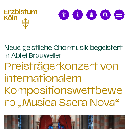
alt springen
Neue geistliche Chormusik begeistert
:
in Abtei Brauweiler
Preisträgerkonzert von
internationalem
Kompositionswettbewe
rb „Musica Sacra Nova“