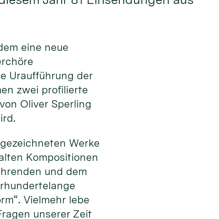
dem eine neue
erchöre
ie Uraufführung der
n zwei profilierte
on Oliver Sperling
ird.
usgezeichneten Werke
falten Kompositionen
sführenden und dem
ahrhundertelange
orm“. Vielmehr lebe
ragen unserer Zeit