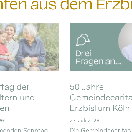
chten aus dem Erzb
ttag der
50 Jahre
ltern und
Gemeindecarita
ren
Erzbistum Köln
26
23. Juli 2026
enden Sonntag,
Die Gemeindecaritas