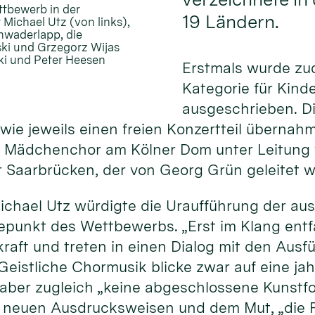
ttbewerb in der
19 Ländern.
 Michael Utz (von links),
chwaderlapp, die
ski und Grzegorz Wijas
ski und Peter Heesen
Erstmals wurde zu
Kategorie für Kind
ausgeschrieben. D
ie jeweils einen freien Konzertteil übernahme
 Mädchenchor am Kölner Dom unter Leitung v
Saarbrücken, der von Georg Grün geleitet w
ichael Utz würdigte die Uraufführung der a
hepunkt des Wettbewerbs. „Erst im Klang ent
kraft und treten in einen Dialog mit den Au
 Geistliche Chormusik blicke zwar auf eine j
i aber zugleich „keine abgeschlossene Kunstf
, neuen Ausdrucksweisen und dem Mut, „die F