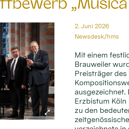
ttbewerb „Musica
Datum:
2. Juni 2026
Von:
Newsdesk/hms
Mit einem festl
Brauweiler wur
Preisträger des 
Kompositionswe
ausgezeichnet.
Erzbistum Köln 
zu den bedeute
zeitgenössische
© Erzbistum Köln/Schoon
verzeichnete in