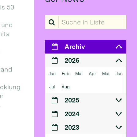
ls 50
Suche in Liste
 und
ita
Archiv
d
2026
band
Jan
Feb
Mär
Apr
Mai
Jun
icklung
Jul
Aug
er
2025
.
2024
2023