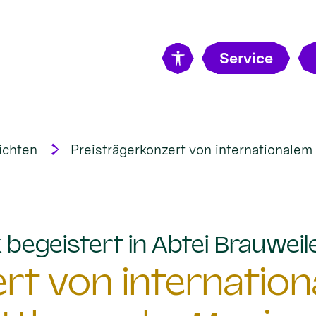
Service
ichten
Preisträgerkonzert von internationale
begeistert in Abtei Brauweil
rt von internatio