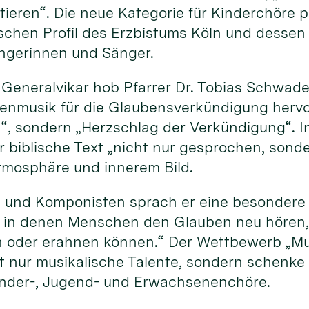
ktieren“. Die neue Kategorie für Kinderchöre
schen Profil des Erzbistums Köln und dessen
ngerinnen und Sänger.
r Generalvikar hob Pfarrer Dr. Tobias Schwad
nmusik für die Glaubensverkündigung hervor.
, sondern „Herzschlag der Verkündigung“. In
 biblische Text „nicht nur gesprochen, son
tmosphäre und innerem Bild.
 und Komponisten sprach er eine besondere 
, in denen Menschen den Glauben neu hören, 
n oder erahnen können.“ Der Wettbewerb „M
t nur musikalische Talente, sondern schenke
inder-, Jugend- und Erwachsenenchöre.