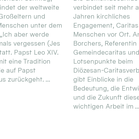
 findet der weltweite
verbindet seit mehr a
Großeltern und
Jahren kirchliches
 Menschen unter dem
Engagement, Caritas
 „Ich aber werde
Menschen vor Ort. An
mals vergessen (Jes
Borchers, Referentin
tatt. Papst Leo XIV.
Gemeindecaritas un
it eine Tradition
Lotsenpunkte beim
ie auf Papst
Diözesan-Caritasver
s zurückgeht. ...
gibt Einblicke in die
Bedeutung, die Entw
und die Zukunft dies
wichtigen Arbeit im ..