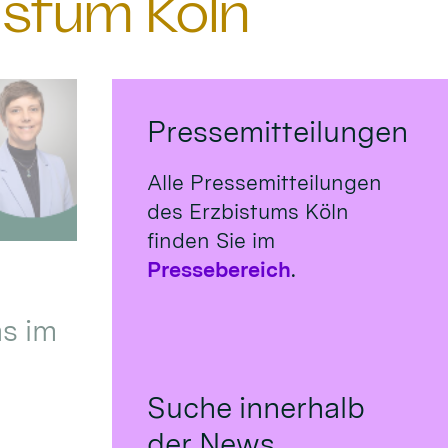
istum Köln
Pressemitteilungen
Alle Pressemitteilungen
des Erzbistums Köln
finden Sie im
Pressebereich
.
s im
Suche innerhalb
der News