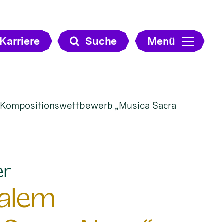
Karriere
Suche
Menü
m Kompositionswettbewerb „Musica Sacra
:
er
nalem