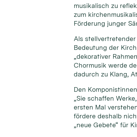
musikalisch zu refle
zum kirchenmusikali
Förderung junger Sä
Als stellvertretende
Bedeutung der Kirche
„dekorativer Rahmen“
Chormusik werde der
dadurch zu Klang, A
Den Komponistinnen
„Sie schaffen Werke
ersten Mal verstehe
fördere deshalb nich
„neue Gebete“ für K