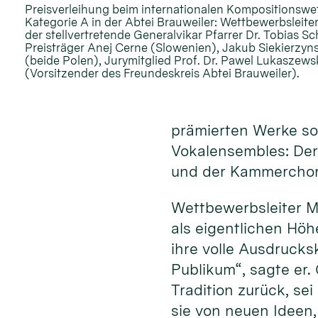
Preisverleihung beim internationalen Kompositionswe
Kategorie A in der Abtei Brauweiler: Wettbewerbsleiter
der stellvertretende Generalvikar Pfarrer Dr. Tobias S
Preisträger Anej Cerne (Slowenien), Jakub Siekierzyn
(beide Polen), Jurymitglied Prof. Dr. Pawel Lukaszew
(Vorsitzender des Freundeskreis Abtei Brauweiler).
prämierten Werke sow
Vokalensembles: Der
und der Kammerchor 
Wettbewerbsleiter M
als eigentlichen Hö
ihre volle Ausdrucks
Publikum“, sagte er.
Tradition zurück, se
sie von neuen Ideen