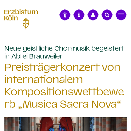
alt springen
Neue geistliche Chormusik begeistert
:
in Abtei Brauweiler
Preisträgerkonzert von
internationalem
Kompositionswettbewe
rb „Musica Sacra Nova“