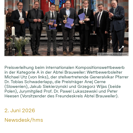
© Erzbistum Köln/Schoon
Preisverleihung beim internationalen Kompositionswettbewerb
in der Kategorie A in der Abtei Brauweiler: Wettbewerbsleiter
Michael Utz (von links), der stellvertretende Generalvikar Pfarrer
Dr. Tobias Schwaderlapp, die Preisträger Anej Cerne
(Slowenien), Jakub Siekierzynski und Grzegorz Wijas (beide
Polen), Jurymitglied Prof. Dr. Pawel Lukaszewski und Peter
Heesen (Vorsitzender des Freundeskreis Abtei Brauweiler).
Datum:
2. Juni 2026
Von:
Newsdesk/hms