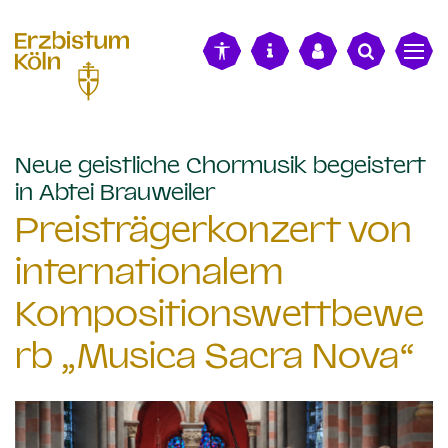
alt springen
Neue geistliche Chormusik begeistert
:
in Abtei Brauweiler
Preisträgerkonzert von
internationalem
Kompositionswettbewe
rb „Musica Sacra Nova“