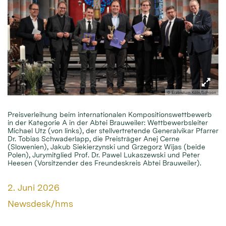
© Erzbistum Köln/Schoon
Preisverleihung beim internationalen Kompositionswettbewerb
in der Kategorie A in der Abtei Brauweiler: Wettbewerbsleiter
Michael Utz (von links), der stellvertretende Generalvikar Pfarrer
Dr. Tobias Schwaderlapp, die Preisträger Anej Cerne
(Slowenien), Jakub Siekierzynski und Grzegorz Wijas (beide
Polen), Jurymitglied Prof. Dr. Pawel Lukaszewski und Peter
Heesen (Vorsitzender des Freundeskreis Abtei Brauweiler).
Datum:
2. Juni 2026
Von:
Newsdesk/hms