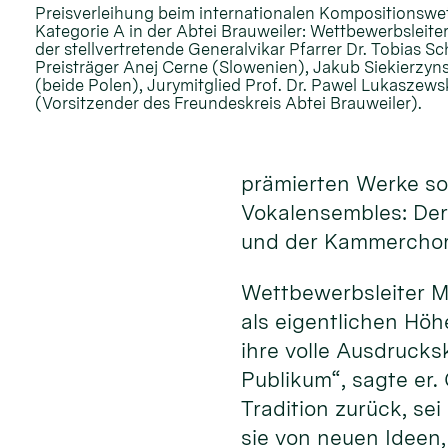
Preisverleihung beim internationalen Kompositionswe
Kategorie A in der Abtei Brauweiler: Wettbewerbsleiter
der stellvertretende Generalvikar Pfarrer Dr. Tobias S
Preisträger Anej Cerne (Slowenien), Jakub Siekierzyn
(beide Polen), Jurymitglied Prof. Dr. Pawel Lukaszew
(Vorsitzender des Freundeskreis Abtei Brauweiler).
prämierten Werke sow
Vokalensembles: Der
und der Kammerchor 
Wettbewerbsleiter M
als eigentlichen Hö
ihre volle Ausdrucks
Publikum“, sagte er.
Tradition zurück, se
sie von neuen Ideen