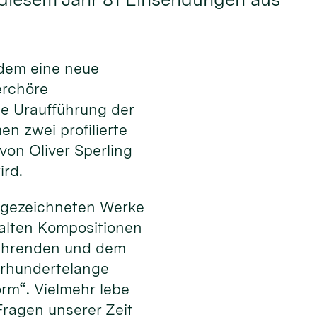
dem eine neue
erchöre
ie Uraufführung der
n zwei profilierte
on Oliver Sperling
ird.
usgezeichneten Werke
falten Kompositionen
sführenden und dem
ahrhundertelange
orm“. Vielmehr lebe
ragen unserer Zeit