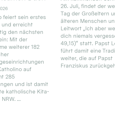
26. Juli, findet der w
2026
Tag der Großeltern 
 feiert sein erstes
älteren Menschen un
 und erreicht
Leitwort „Ich aber w
itig den nächsten
dich niemals vergess
in: Mit der
49,15)“ statt. Papst L
e weiterer 182
führt damit eine Trad
cher
weiter, die auf Papst
geseinrichtungen
Franziskus zurückgeht.
atholino auf
mt 285
ungen und ist damit
te katholische Kita-
 NRW. ...