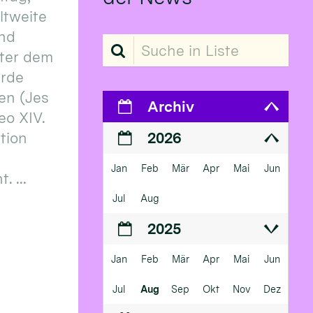
eltweite
und
Suche in Liste
ter dem
erde
en (Jes
Archiv
eo XIV.
ition
2026
Jan
Feb
Mär
Apr
Mai
Jun
 ...
Jul
Aug
2025
Jan
Feb
Mär
Apr
Mai
Jun
Jul
Aug
Sep
Okt
Nov
Dez