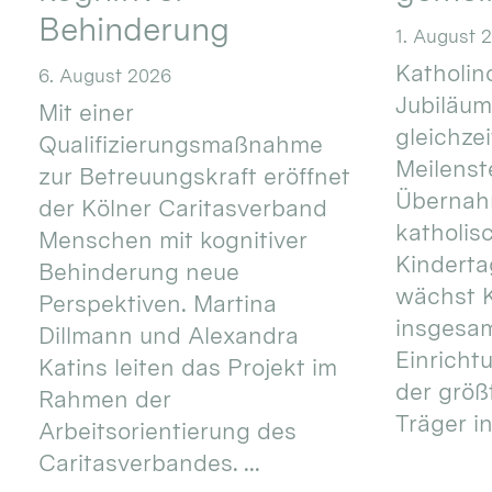
Behinderung
1. August 
Katholino
6. August 2026
Jubiläum
Mit einer
gleichze
Qualifizierungsmaßnahme
Meilenste
zur Betreuungskraft eröffnet
Übernahm
der Kölner Caritasverband
katholis
Menschen mit kognitiver
Kinderta
Behinderung neue
wächst K
Perspektiven. Martina
insgesa
Dillmann und Alexandra
Einricht
Katins leiten das Projekt im
der größ
Rahmen der
Träger in
Arbeitsorientierung des
Caritasverbandes. ...