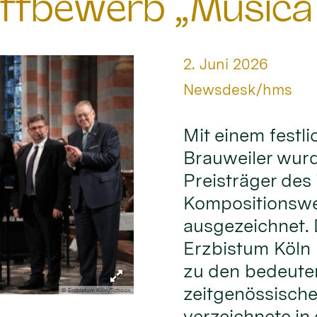
ttbewerb „Musica
Datum:
2. Juni 2026
Von:
Newsdesk/hms
Mit einem festl
Brauweiler wur
Preisträger des 
Kompositionswe
ausgezeichnet.
Erzbistum Köln 
zu den bedeute
zeitgenössische
© Erzbistum Köln/Schoon
verzeichnete in