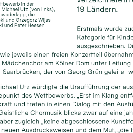
ttbewerb in der
19 Ländern.
 Michael Utz (von links),
chwaderlapp, die
ski und Grzegorz Wijas
ski und Peter Heesen
Erstmals wurde zu
Kategorie für Kind
ausgeschrieben. D
ie jeweils einen freien Konzertteil übernahme
 Mädchenchor am Kölner Dom unter Leitung v
Saarbrücken, der von Georg Grün geleitet w
ichael Utz würdigte die Uraufführung der a
hepunkt des Wettbewerbs. „Erst im Klang ent
kraft und treten in einen Dialog mit den Au
 Geistliche Chormusik blicke zwar auf eine j
i aber zugleich „keine abgeschlossene Kunstf
, neuen Ausdrucksweisen und dem Mut, „die F