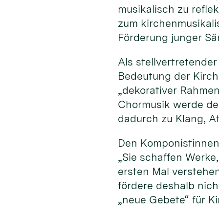
musikalisch zu refle
zum kirchenmusikali
Förderung junger Sä
Als stellvertretende
Bedeutung der Kirche
„dekorativer Rahmen“
Chormusik werde der
dadurch zu Klang, A
Den Komponistinnen
„Sie schaffen Werke
ersten Mal verstehe
fördere deshalb nich
„neue Gebete“ für K