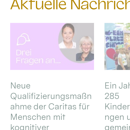
Aktuelle Nachri
Neue
Ein Ja
Qualifizierungsmaßn
285
ahme der Caritas für
Kinder
Menschen mit
ngen u
kognitiver
gemei