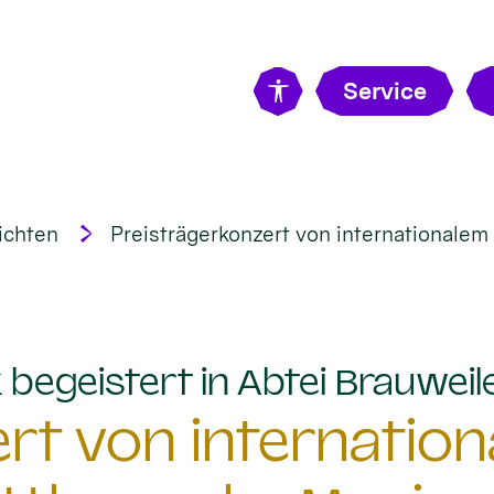
Service
ichten
Preisträgerkonzert von internationale
begeistert in Abtei Brauweil
rt von internatio