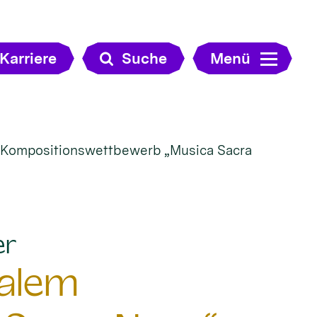
Karriere
Suche
Menü
m Kompositionswettbewerb „Musica Sacra
:
er
nalem