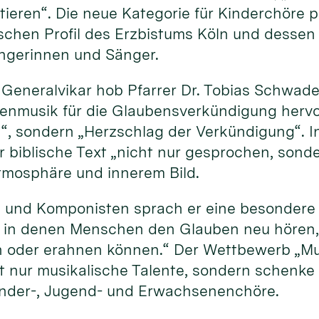
ktieren“. Die neue Kategorie für Kinderchöre
schen Profil des Erzbistums Köln und dessen
ngerinnen und Sänger.
r Generalvikar hob Pfarrer Dr. Tobias Schwad
nmusik für die Glaubensverkündigung hervor.
, sondern „Herzschlag der Verkündigung“. In
 biblische Text „nicht nur gesprochen, son
tmosphäre und innerem Bild.
 und Komponisten sprach er eine besondere 
, in denen Menschen den Glauben neu hören, 
n oder erahnen können.“ Der Wettbewerb „M
t nur musikalische Talente, sondern schenke
inder-, Jugend- und Erwachsenenchöre.