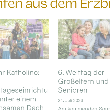
chten aus dem Erzb
hr Katholino:
6. Welttag der
Großeltern und
tageseinrichtu
Senioren
nter einem
24. Juli 2026
nsamen Dach
Am kommenden Sonn