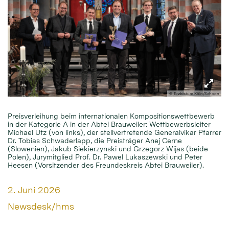
© Erzbistum Köln/Schoon
Preisverleihung beim internationalen Kompositionswettbewerb
in der Kategorie A in der Abtei Brauweiler: Wettbewerbsleiter
Michael Utz (von links), der stellvertretende Generalvikar Pfarrer
Dr. Tobias Schwaderlapp, die Preisträger Anej Cerne
(Slowenien), Jakub Siekierzynski und Grzegorz Wijas (beide
Polen), Jurymitglied Prof. Dr. Pawel Lukaszewski und Peter
Heesen (Vorsitzender des Freundeskreis Abtei Brauweiler).
Datum:
2. Juni 2026
Von:
Newsdesk/hms