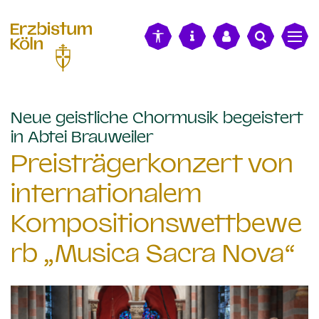
alt springen
Neue geistliche Chormusik begeistert
:
in Abtei Brauweiler
Preisträgerkonzert von
internationalem
Kompositionswettbewe
rb „Musica Sacra Nova“