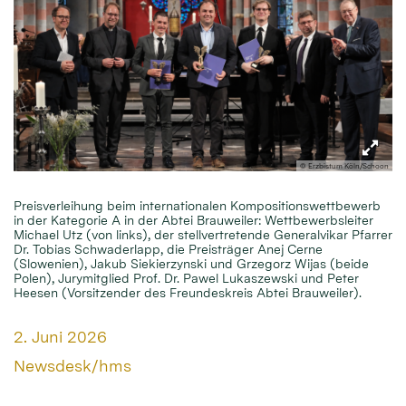
© Erzbistum Köln/Schoon
Preisverleihung beim internationalen Kompositionswettbewerb
in der Kategorie A in der Abtei Brauweiler: Wettbewerbsleiter
Michael Utz (von links), der stellvertretende Generalvikar Pfarrer
Dr. Tobias Schwaderlapp, die Preisträger Anej Cerne
(Slowenien), Jakub Siekierzynski und Grzegorz Wijas (beide
Polen), Jurymitglied Prof. Dr. Pawel Lukaszewski und Peter
Heesen (Vorsitzender des Freundeskreis Abtei Brauweiler).
Datum:
2. Juni 2026
Von:
Newsdesk/hms