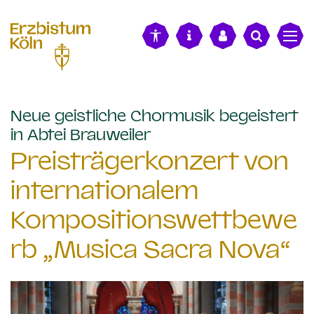
alt springen
Neue geistliche Chormusik begeistert
:
in Abtei Brauweiler
Preisträgerkonzert von
internationalem
Kompositionswettbewe
rb „Musica Sacra Nova“