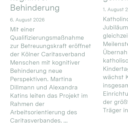
Behinderung
1. August 
Katholino
6. August 2026
Jubiläum
Mit einer
gleichze
Qualifizierungsmaßnahme
Meilenste
zur Betreuungskraft eröffnet
Übernahm
der Kölner Caritasverband
katholis
Menschen mit kognitiver
Kinderta
Behinderung neue
wächst K
Perspektiven. Martina
insgesa
Dillmann und Alexandra
Einricht
Katins leiten das Projekt im
der größ
Rahmen der
Träger in
Arbeitsorientierung des
Caritasverbandes. ...