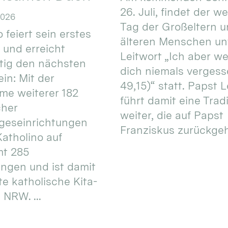
26. Juli, findet der w
2026
Tag der Großeltern 
 feiert sein erstes
älteren Menschen un
 und erreicht
Leitwort „Ich aber w
itig den nächsten
dich niemals vergess
in: Mit der
49,15)“ statt. Papst L
e weiterer 182
führt damit eine Trad
cher
weiter, die auf Papst
geseinrichtungen
Franziskus zurückgeht.
atholino auf
mt 285
ungen und ist damit
te katholische Kita-
 NRW. ...