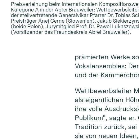
Preisverleihung beim internationalen Kompositionswe
Kategorie A in der Abtei Brauweiler: Wettbewerbsleiter
der stellvertretende Generalvikar Pfarrer Dr. Tobias S
Preisträger Anej Cerne (Slowenien), Jakub Siekierzyn
(beide Polen), Jurymitglied Prof. Dr. Pawel Lukaszew
(Vorsitzender des Freundeskreis Abtei Brauweiler).
prämierten Werke sow
Vokalensembles: Der
und der Kammerchor 
Wettbewerbsleiter M
als eigentlichen Hö
ihre volle Ausdrucks
Publikum“, sagte er.
Tradition zurück, se
sie von neuen Ideen