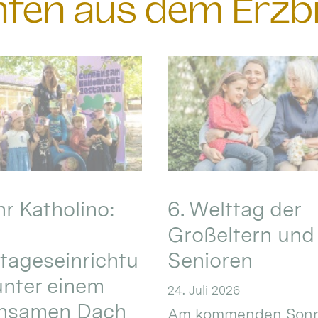
chten aus dem Erzb
hr Katholino:
6. Welttag der
Großeltern und
tageseinrichtu
Senioren
nter einem
24. Juli 2026
nsamen Dach
Am kommenden Sonn