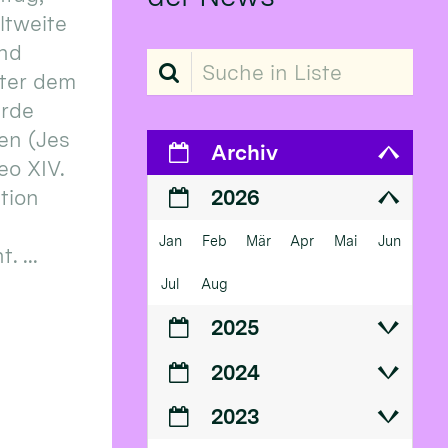
eltweite
und
Suche in Liste
ter dem
erde
en (Jes
Archiv
eo XIV.
ition
2026
Jan
Feb
Mär
Apr
Mai
Jun
 ...
Jul
Aug
2025
2024
2023