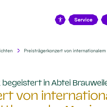
Service
ichten
Preisträgerkonzert von internationale
begeistert in Abtei Brauweil
rt von internatio