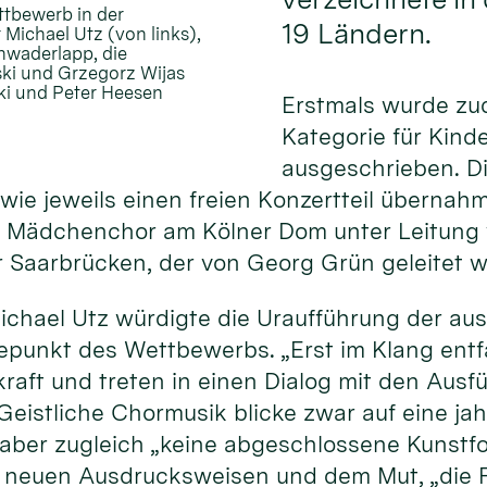
ttbewerb in der
19 Ländern.
 Michael Utz (von links),
chwaderlapp, die
ski und Grzegorz Wijas
ski und Peter Heesen
Erstmals wurde zu
Kategorie für Kind
ausgeschrieben. D
ie jeweils einen freien Konzertteil übernahme
 Mädchenchor am Kölner Dom unter Leitung v
Saarbrücken, der von Georg Grün geleitet w
ichael Utz würdigte die Uraufführung der a
hepunkt des Wettbewerbs. „Erst im Klang ent
kraft und treten in einen Dialog mit den Au
 Geistliche Chormusik blicke zwar auf eine j
i aber zugleich „keine abgeschlossene Kunstf
, neuen Ausdrucksweisen und dem Mut, „die F