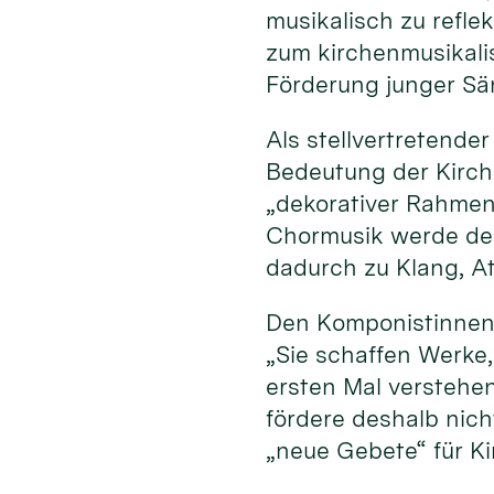
musikalisch zu refle
zum kirchenmusikali
Förderung junger Sä
Als stellvertretende
Bedeutung der Kirche
„dekorativer Rahmen“
Chormusik werde der
dadurch zu Klang, A
Den Komponistinnen
„Sie schaffen Werke
ersten Mal verstehe
fördere deshalb nich
„neue Gebete“ für K