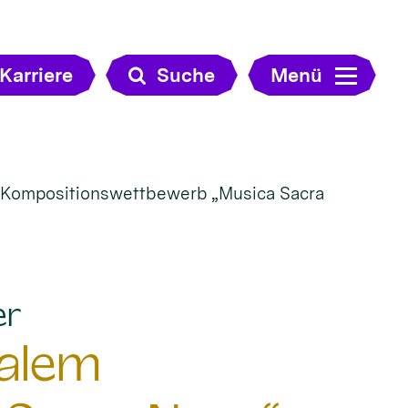
Karriere
Suche
Menü
m Kompositionswettbewerb „Musica Sacra
:
er
nalem