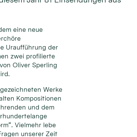
dem eine neue
erchöre
ie Uraufführung der
n zwei profilierte
on Oliver Sperling
ird.
usgezeichneten Werke
falten Kompositionen
sführenden und dem
ahrhundertelange
orm“. Vielmehr lebe
ragen unserer Zeit