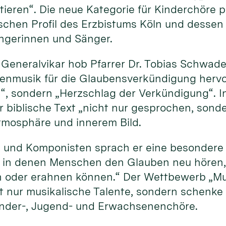
ktieren“. Die neue Kategorie für Kinderchöre
schen Profil des Erzbistums Köln und dessen
ngerinnen und Sänger.
r Generalvikar hob Pfarrer Dr. Tobias Schwad
nmusik für die Glaubensverkündigung hervor.
, sondern „Herzschlag der Verkündigung“. In
 biblische Text „nicht nur gesprochen, son
tmosphäre und innerem Bild.
 und Komponisten sprach er eine besondere 
, in denen Menschen den Glauben neu hören, 
n oder erahnen können.“ Der Wettbewerb „M
t nur musikalische Talente, sondern schenke
inder-, Jugend- und Erwachsenenchöre.