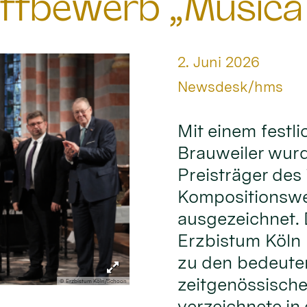
ttbewerb „Musica
Datum:
2. Juni 2026
Von:
Newsdesk/hms
Mit einem festl
Brauweiler wur
Preisträger des 
Kompositionswe
ausgezeichnet.
Erzbistum Köln 
zu den bedeute
zeitgenössische
© Erzbistum Köln/Schoon
verzeichnete in