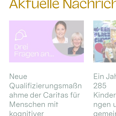
Aktuelle Nachri
Neue
Ein Ja
Qualifizierungsmaßn
285
ahme der Caritas für
Kinder
Menschen mit
ngen u
kognitiver
gemei