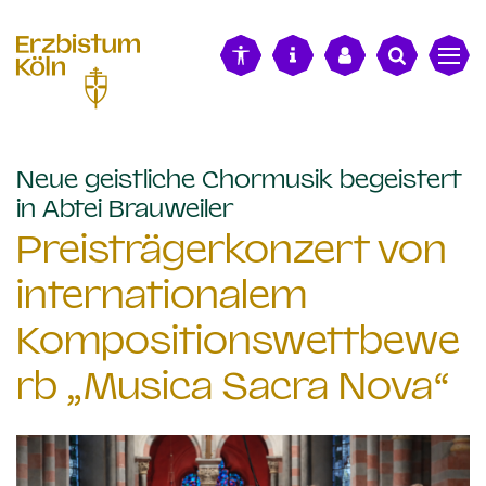
alt springen
Neue geistliche Chormusik begeistert
:
in Abtei Brauweiler
Preisträgerkonzert von
internationalem
Kompositionswettbewe
rb „Musica Sacra Nova“