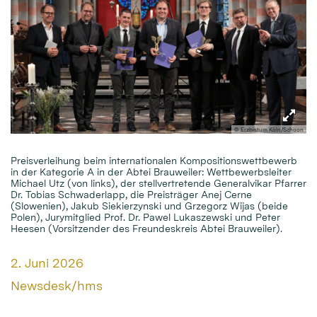
© Erzbistum Köln/Schoon
Preisverleihung beim internationalen Kompositionswettbewerb
in der Kategorie A in der Abtei Brauweiler: Wettbewerbsleiter
Michael Utz (von links), der stellvertretende Generalvikar Pfarrer
Dr. Tobias Schwaderlapp, die Preisträger Anej Cerne
(Slowenien), Jakub Siekierzynski und Grzegorz Wijas (beide
Polen), Jurymitglied Prof. Dr. Pawel Lukaszewski und Peter
Heesen (Vorsitzender des Freundeskreis Abtei Brauweiler).
Datum:
2. Juni 2026
Von:
Newsdesk/hms