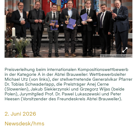
© Erzbistum Köln/Schoon
Preisverleihung beim internationalen Kompositionswettbewerb
in der Kategorie A in der Abtei Brauweiler: Wettbewerbsleiter
Michael Utz (von links), der stellvertretende Generalvikar Pfarrer
Dr. Tobias Schwaderlapp, die Preisträger Anej Cerne
(Slowenien), Jakub Siekierzynski und Grzegorz Wijas (beide
Polen), Jurymitglied Prof. Dr. Pawel Lukaszewski und Peter
Heesen (Vorsitzender des Freundeskreis Abtei Brauweiler).
Datum:
2. Juni 2026
Von:
Newsdesk/hms