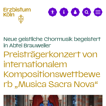
alt springen
Neue geistliche Chormusik begeistert
:
in Abtei Brauweiler
Preisträgerkonzert von
internationalem
Kompositionswettbewe
rb „Musica Sacra Nova“