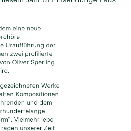
dem eine neue
erchöre
ie Uraufführung der
n zwei profilierte
on Oliver Sperling
ird.
usgezeichneten Werke
falten Kompositionen
sführenden und dem
ahrhundertelange
orm“. Vielmehr lebe
ragen unserer Zeit