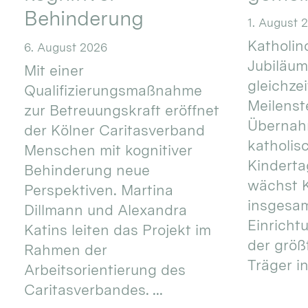
Behinderung
1. August 
Katholino
6. August 2026
Jubiläum
Mit einer
gleichze
Qualifizierungsmaßnahme
Meilenste
zur Betreuungskraft eröffnet
Übernahm
der Kölner Caritasverband
katholis
Menschen mit kognitiver
Kinderta
Behinderung neue
wächst K
Perspektiven. Martina
insgesa
Dillmann und Alexandra
Einricht
Katins leiten das Projekt im
der größ
Rahmen der
Träger in
Arbeitsorientierung des
Caritasverbandes. ...