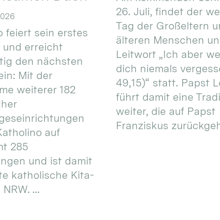
26. Juli, findet der w
2026
Tag der Großeltern 
 feiert sein erstes
älteren Menschen un
 und erreicht
Leitwort „Ich aber w
itig den nächsten
dich niemals vergess
in: Mit der
49,15)“ statt. Papst L
e weiterer 182
führt damit eine Trad
cher
weiter, die auf Papst
geseinrichtungen
Franziskus zurückgeht.
atholino auf
mt 285
ungen und ist damit
te katholische Kita-
 NRW. ...