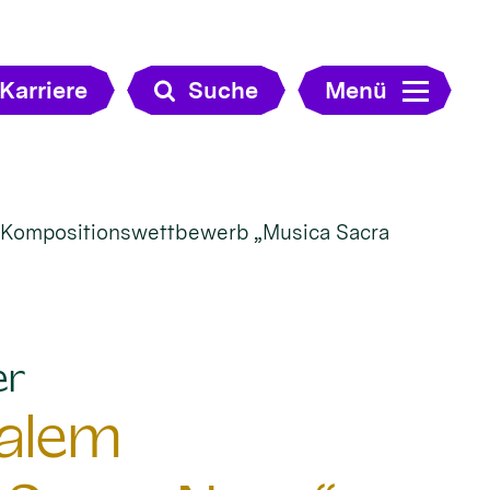
Karriere
Suche
Menü
m Kompositionswettbewerb „Musica Sacra
:
er
nalem