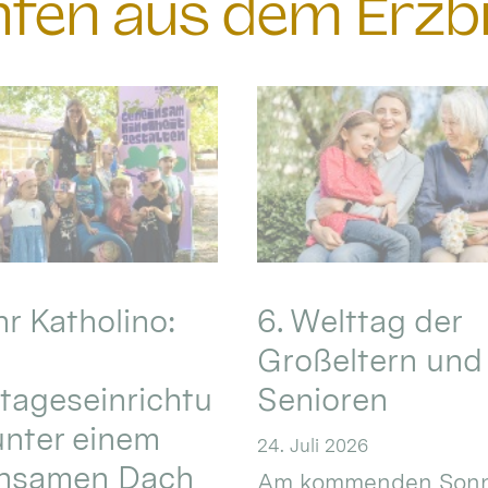
chten aus dem Erzb
hr Katholino:
6. Welttag der
Großeltern und
tageseinrichtu
Senioren
nter einem
24. Juli 2026
nsamen Dach
Am kommenden Sonn