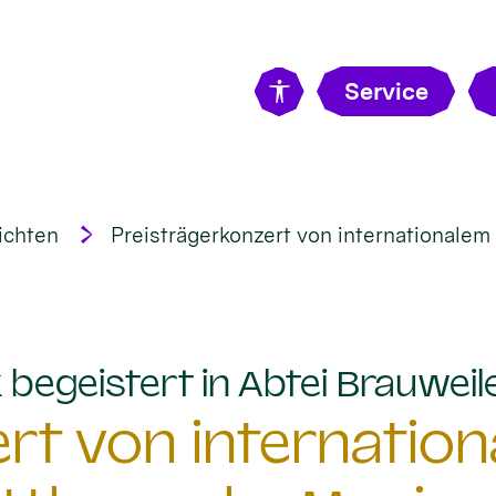
Service
ichten
Preisträgerkonzert von internationale
begeistert in Abtei Brauweil
rt von internatio