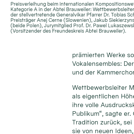
Preisverleihung beim internationalen Kompositionswe
Kategorie A in der Abtei Brauweiler: Wettbewerbsleiter
der stellvertretende Generalvikar Pfarrer Dr. Tobias S
Preisträger Anej Cerne (Slowenien), Jakub Siekierzyn
(beide Polen), Jurymitglied Prof. Dr. Pawel Lukaszew
(Vorsitzender des Freundeskreis Abtei Brauweiler).
prämierten Werke sow
Vokalensembles: Der
und der Kammerchor 
Wettbewerbsleiter M
als eigentlichen Hö
ihre volle Ausdrucks
Publikum“, sagte er.
Tradition zurück, se
sie von neuen Ideen