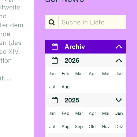
eltweite
und
Suche in Liste
ter dem
erde
en (Jes
Archiv
eo XIV.
ition
2026
Jan
Feb
Mär
Apr
Mai
Jun
 ...
Jul
Aug
2025
Jan
Feb
Mär
Apr
Mai
Jun
Jul
Aug
Sep
Okt
Nov
Dez