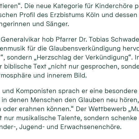
ktieren“. Die neue Kategorie für Kinderchöre
schen Profil des Erzbistums Köln und dessen
ngerinnen und Sänger.
r Generalvikar hob Pfarrer Dr. Tobias Schwad
nmusik für die Glaubensverkündigung hervor.
, sondern „Herzschlag der Verkündigung“. In
 biblische Text „nicht nur gesprochen, son
tmosphäre und innerem Bild.
 und Komponisten sprach er eine besondere 
, in denen Menschen den Glauben neu hören, 
n oder erahnen können.“ Der Wettbewerb „M
t nur musikalische Talente, sondern schenke
inder-, Jugend- und Erwachsenenchöre.