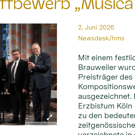
ttbewerb „Musica
Datum:
2. Juni 2026
Von:
Newsdesk/hms
Mit einem festl
Brauweiler wur
Preisträger des 
Kompositionswe
ausgezeichnet.
Erzbistum Köln 
zu den bedeute
zeitgenössische
© Erzbistum Köln/Schoon
verzeichnete in