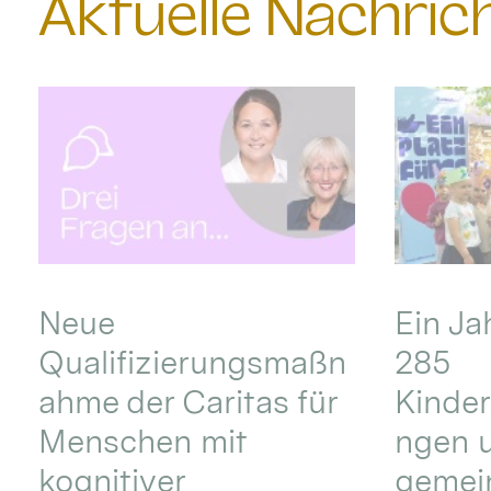
Aktuelle Nachri
Neue
Ein Ja
Qualifizierungsmaßn
285
ahme der Caritas für
Kinder
Menschen mit
ngen u
kognitiver
gemei