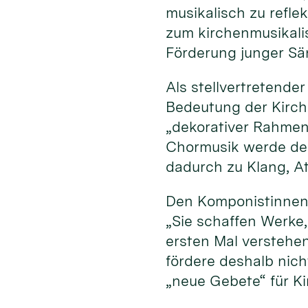
musikalisch zu refle
zum kirchenmusikali
Förderung junger Sä
Als stellvertretende
Bedeutung der Kirche
„dekorativer Rahmen“
Chormusik werde der
dadurch zu Klang, A
Den Komponistinnen
„Sie schaffen Werke
ersten Mal verstehe
fördere deshalb nich
„neue Gebete“ für K