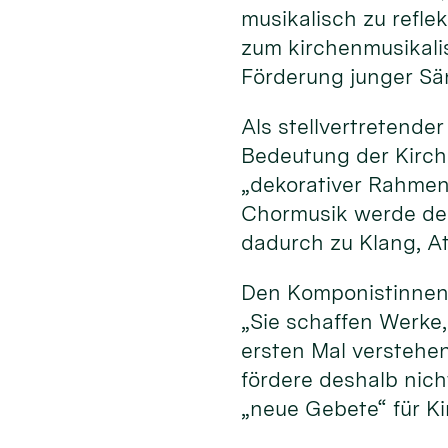
musikalisch zu refle
zum kirchenmusikali
Förderung junger Sä
Als stellvertretende
Bedeutung der Kirche
„dekorativer Rahmen“
Chormusik werde der
dadurch zu Klang, A
Den Komponistinnen
„Sie schaffen Werke
ersten Mal verstehe
fördere deshalb nich
„neue Gebete“ für K