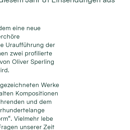
dem eine neue
erchöre
ie Uraufführung der
n zwei profilierte
on Oliver Sperling
ird.
usgezeichneten Werke
falten Kompositionen
sführenden und dem
ahrhundertelange
orm“. Vielmehr lebe
ragen unserer Zeit