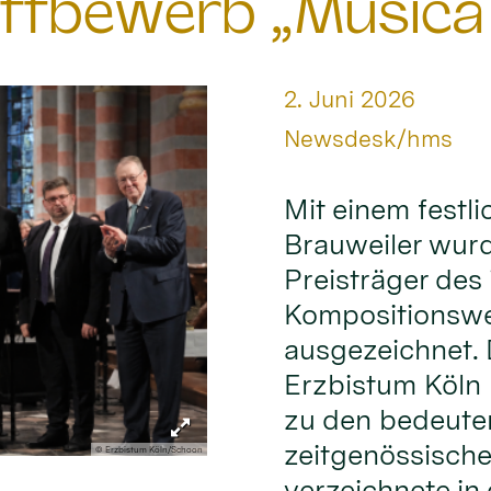
ttbewerb „Musica
Datum:
2. Juni 2026
Von:
Newsdesk/hms
Mit einem festl
Brauweiler wur
Preisträger des 
Kompositionswe
ausgezeichnet.
Erzbistum Köln 
zu den bedeute
zeitgenössische
© Erzbistum Köln/Schoon
verzeichnete in