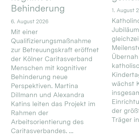
Behinderung
1. August 
Katholino
6. August 2026
Jubiläum
Mit einer
gleichze
Qualifizierungsmaßnahme
Meilenste
zur Betreuungskraft eröffnet
Übernahm
der Kölner Caritasverband
katholis
Menschen mit kognitiver
Kinderta
Behinderung neue
wächst K
Perspektiven. Martina
insgesa
Dillmann und Alexandra
Einricht
Katins leiten das Projekt im
der größ
Rahmen der
Träger in
Arbeitsorientierung des
Caritasverbandes. ...