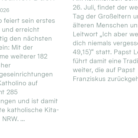
26. Juli, findet der w
2026
Tag der Großeltern 
 feiert sein erstes
älteren Menschen un
 und erreicht
Leitwort „Ich aber w
itig den nächsten
dich niemals vergess
in: Mit der
49,15)“ statt. Papst L
e weiterer 182
führt damit eine Trad
cher
weiter, die auf Papst
geseinrichtungen
Franziskus zurückgeht.
atholino auf
mt 285
ungen und ist damit
te katholische Kita-
 NRW. ...