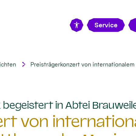
Service
ichten
Preisträgerkonzert von internationale
begeistert in Abtei Brauweil
rt von internatio