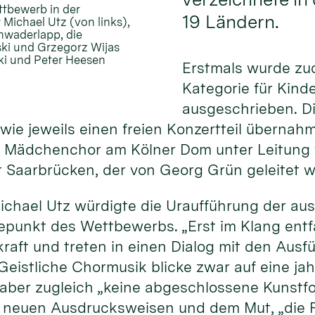
ttbewerb in der
19 Ländern.
 Michael Utz (von links),
chwaderlapp, die
ski und Grzegorz Wijas
ski und Peter Heesen
Erstmals wurde zu
Kategorie für Kind
ausgeschrieben. D
ie jeweils einen freien Konzertteil übernahme
 Mädchenchor am Kölner Dom unter Leitung v
Saarbrücken, der von Georg Grün geleitet w
ichael Utz würdigte die Uraufführung der a
hepunkt des Wettbewerbs. „Erst im Klang ent
kraft und treten in einen Dialog mit den Au
 Geistliche Chormusik blicke zwar auf eine j
i aber zugleich „keine abgeschlossene Kunstf
, neuen Ausdrucksweisen und dem Mut, „die F