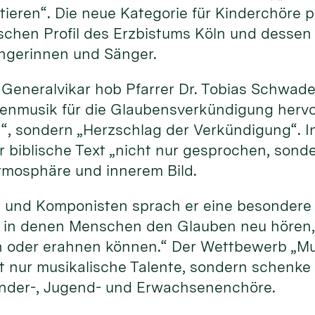
ktieren“. Die neue Kategorie für Kinderchöre
schen Profil des Erzbistums Köln und dessen
ngerinnen und Sänger.
r Generalvikar hob Pfarrer Dr. Tobias Schwad
nmusik für die Glaubensverkündigung hervor.
, sondern „Herzschlag der Verkündigung“. In
 biblische Text „nicht nur gesprochen, son
tmosphäre und innerem Bild.
 und Komponisten sprach er eine besondere 
, in denen Menschen den Glauben neu hören, 
n oder erahnen können.“ Der Wettbewerb „M
t nur musikalische Talente, sondern schenke
inder-, Jugend- und Erwachsenenchöre.