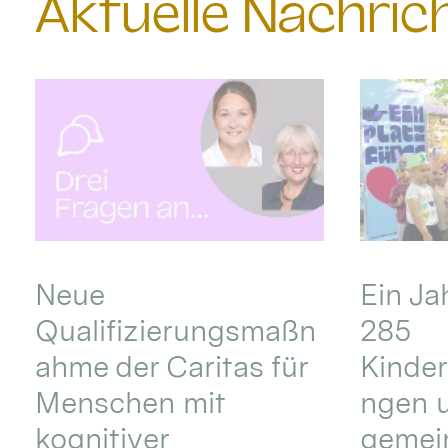
Aktuelle Nachri
Neue
Ein Ja
Qualifizierungsmaßn
285
ahme der Caritas für
Kinder
Menschen mit
ngen u
kognitiver
gemei