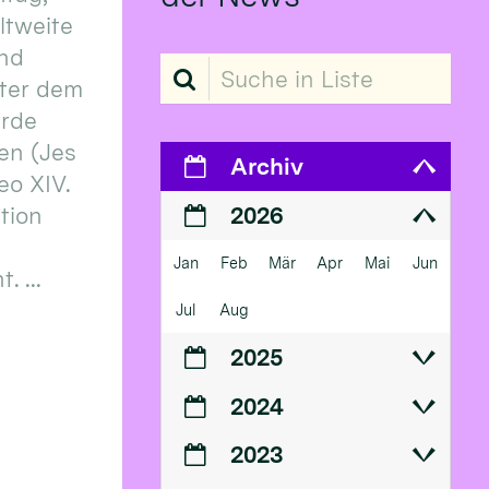
eltweite
und
Suche in Liste
ter dem
erde
en (Jes
Archiv
eo XIV.
ition
2026
Jan
Feb
Mär
Apr
Mai
Jun
 ...
Jul
Aug
2025
2024
2023