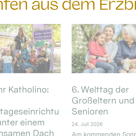
chten aus dem Erzb
hr Katholino:
6. Welttag der
Großeltern und
tageseinrichtu
Senioren
nter einem
24. Juli 2026
nsamen Dach
Am kommenden Sonn