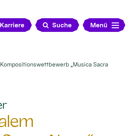
Karriere
Suche
Menü
m Kompositionswettbewerb „Musica Sacra
:
er
nalem