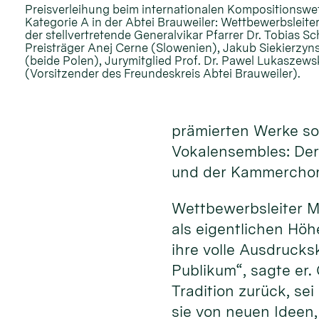
Preisverleihung beim internationalen Kompositionswe
Kategorie A in der Abtei Brauweiler: Wettbewerbsleiter
der stellvertretende Generalvikar Pfarrer Dr. Tobias S
Preisträger Anej Cerne (Slowenien), Jakub Siekierzyn
(beide Polen), Jurymitglied Prof. Dr. Pawel Lukaszew
(Vorsitzender des Freundeskreis Abtei Brauweiler).
prämierten Werke sow
Vokalensembles: Der
und der Kammerchor 
Wettbewerbsleiter M
als eigentlichen Hö
ihre volle Ausdrucks
Publikum“, sagte er.
Tradition zurück, se
sie von neuen Ideen