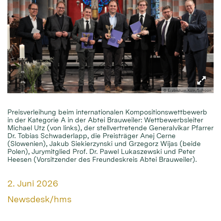
© Erzbistum Köln/Schoon
Preisverleihung beim internationalen Kompositionswettbewerb
in der Kategorie A in der Abtei Brauweiler: Wettbewerbsleiter
Michael Utz (von links), der stellvertretende Generalvikar Pfarrer
Dr. Tobias Schwaderlapp, die Preisträger Anej Cerne
(Slowenien), Jakub Siekierzynski und Grzegorz Wijas (beide
Polen), Jurymitglied Prof. Dr. Pawel Lukaszewski und Peter
Heesen (Vorsitzender des Freundeskreis Abtei Brauweiler).
Datum:
2. Juni 2026
Von:
Newsdesk/hms