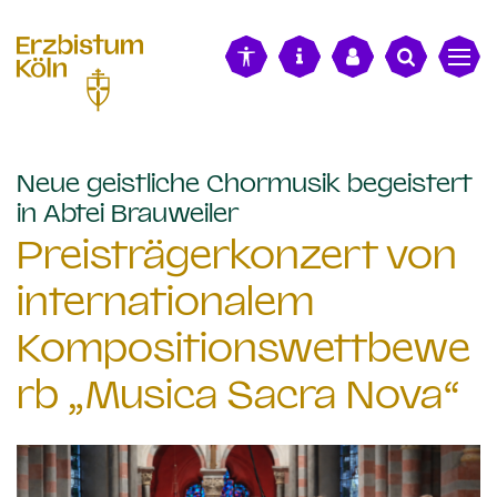
alt springen
Neue geistliche Chormusik begeistert
:
in Abtei Brauweiler
Preisträgerkonzert von
internationalem
Kompositionswettbewe
rb „Musica Sacra Nova“