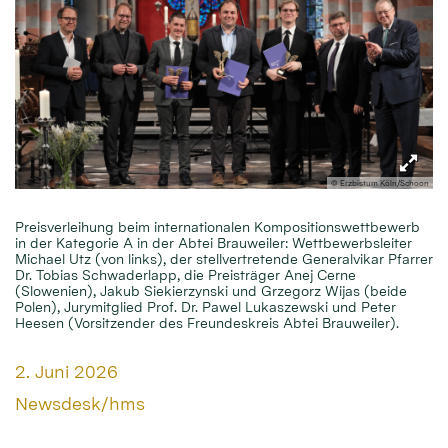
© Erzbistum Köln/Schoon
Preisverleihung beim internationalen Kompositionswettbewerb
in der Kategorie A in der Abtei Brauweiler: Wettbewerbsleiter
Michael Utz (von links), der stellvertretende Generalvikar Pfarrer
Dr. Tobias Schwaderlapp, die Preisträger Anej Cerne
(Slowenien), Jakub Siekierzynski und Grzegorz Wijas (beide
Polen), Jurymitglied Prof. Dr. Pawel Lukaszewski und Peter
Heesen (Vorsitzender des Freundeskreis Abtei Brauweiler).
Datum:
2. Juni 2026
Von:
Newsdesk/hms