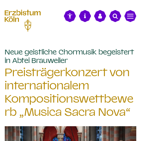
alt springen
Neue geistliche Chormusik begeistert
:
in Abtei Brauweiler
Preisträgerkonzert von
internationalem
Kompositionswettbewe
rb „Musica Sacra Nova“