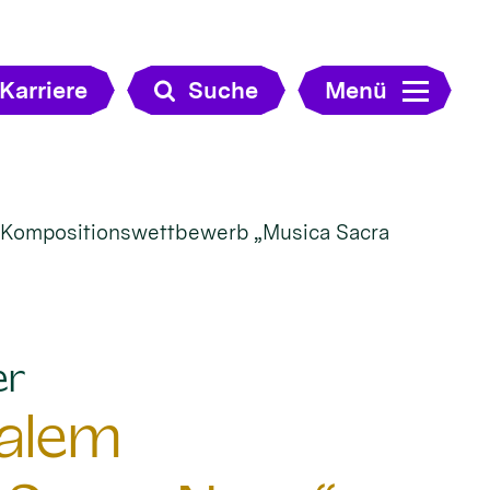
Karriere
Suche
Menü
m Kompositionswettbewerb „Musica Sacra
:
er
nalem