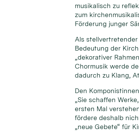
musikalisch zu refle
zum kirchenmusikali
Förderung junger Sä
Als stellvertretende
Bedeutung der Kirche
„dekorativer Rahmen“
Chormusik werde der
dadurch zu Klang, A
Den Komponistinnen
„Sie schaffen Werke
ersten Mal verstehe
fördere deshalb nich
„neue Gebete“ für K