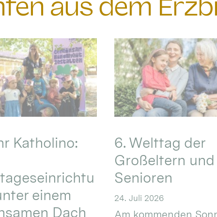
chten aus dem Erzb
hr Katholino:
6. Welttag der
Großeltern und
tageseinrichtu
Senioren
nter einem
24. Juli 2026
nsamen Dach
Am kommenden Sonn