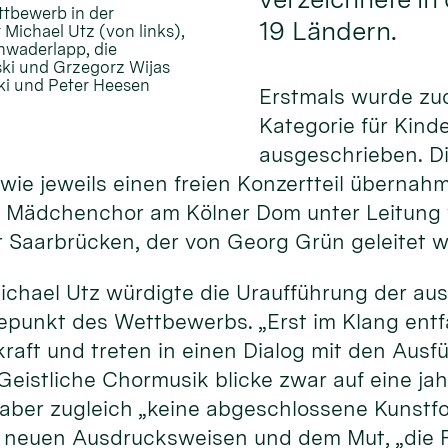
ttbewerb in der
19 Ländern.
 Michael Utz (von links),
chwaderlapp, die
ski und Grzegorz Wijas
ski und Peter Heesen
Erstmals wurde zu
Kategorie für Kind
ausgeschrieben. D
ie jeweils einen freien Konzertteil übernahme
 Mädchenchor am Kölner Dom unter Leitung v
Saarbrücken, der von Georg Grün geleitet w
ichael Utz würdigte die Uraufführung der a
hepunkt des Wettbewerbs. „Erst im Klang ent
kraft und treten in einen Dialog mit den Au
 Geistliche Chormusik blicke zwar auf eine j
i aber zugleich „keine abgeschlossene Kunstf
, neuen Ausdrucksweisen und dem Mut, „die F