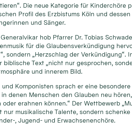
ktieren“. Die neue Kategorie für Kinderchöre
schen Profil des Erzbistums Köln und dessen
ngerinnen und Sänger.
r Generalvikar hob Pfarrer Dr. Tobias Schwad
nmusik für die Glaubensverkündigung hervor.
, sondern „Herzschlag der Verkündigung“. In
 biblische Text „nicht nur gesprochen, son
tmosphäre und innerem Bild.
 und Komponisten sprach er eine besondere 
, in denen Menschen den Glauben neu hören, 
n oder erahnen können.“ Der Wettbewerb „M
t nur musikalische Talente, sondern schenke
inder-, Jugend- und Erwachsenenchöre.