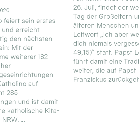
26. Juli, findet der w
2026
Tag der Großeltern 
 feiert sein erstes
älteren Menschen un
 und erreicht
Leitwort „Ich aber w
itig den nächsten
dich niemals vergess
in: Mit der
49,15)“ statt. Papst L
e weiterer 182
führt damit eine Trad
cher
weiter, die auf Papst
geseinrichtungen
Franziskus zurückgeht.
atholino auf
mt 285
ungen und ist damit
te katholische Kita-
 NRW. ...