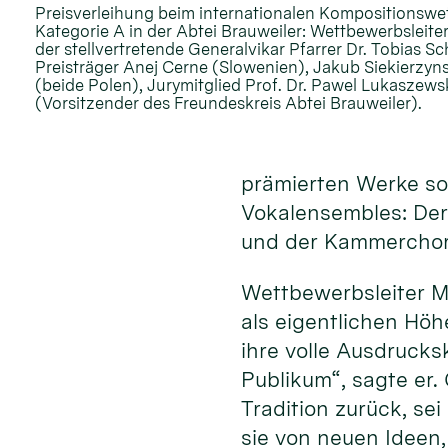
Preisverleihung beim internationalen Kompositionswe
Kategorie A in der Abtei Brauweiler: Wettbewerbsleiter
der stellvertretende Generalvikar Pfarrer Dr. Tobias S
Preisträger Anej Cerne (Slowenien), Jakub Siekierzyn
(beide Polen), Jurymitglied Prof. Dr. Pawel Lukaszew
(Vorsitzender des Freundeskreis Abtei Brauweiler).
prämierten Werke sow
Vokalensembles: Der
und der Kammerchor 
Wettbewerbsleiter M
als eigentlichen Hö
ihre volle Ausdrucks
Publikum“, sagte er.
Tradition zurück, se
sie von neuen Ideen