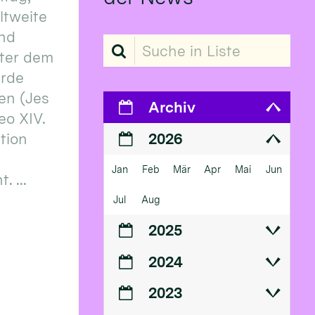
eltweite
und
Suche in Liste
ter dem
erde
en (Jes
Archiv
eo XIV.
ition
2026
Jan
Feb
Mär
Apr
Mai
Jun
 ...
Jul
Aug
2025
2024
2023