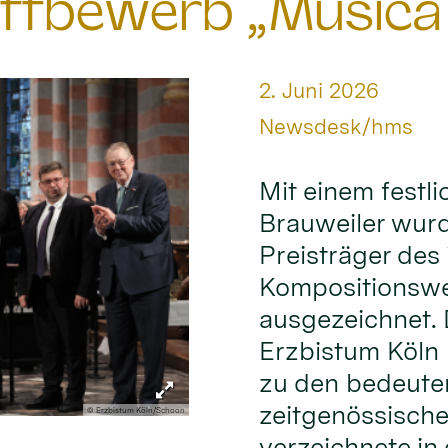
ttbewerb „Musica
Datum:
2. Juni 2026
Von:
Newsdesk/hms
Mit einem festl
Brauweiler wur
Preisträger des 
Kompositionswe
ausgezeichnet.
Erzbistum Köln 
zu den bedeute
zeitgenössische
© Erzbistum Köln/Schoon
verzeichnete in