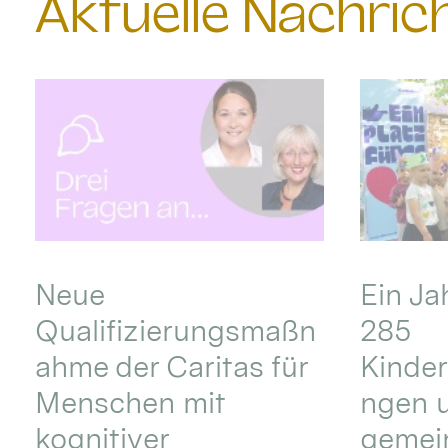
Aktuelle Nachri
Neue
Ein Ja
Qualifizierungsmaßn
285
ahme der Caritas für
Kinder
Menschen mit
ngen u
kognitiver
gemei