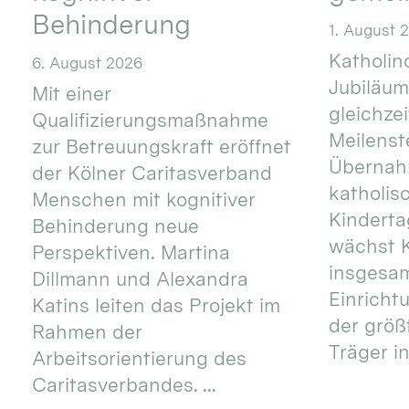
Behinderung
1. August 
Katholino
6. August 2026
Jubiläum
Mit einer
gleichze
Qualifizierungsmaßnahme
Meilenste
zur Betreuungskraft eröffnet
Übernahm
der Kölner Caritasverband
katholis
Menschen mit kognitiver
Kinderta
Behinderung neue
wächst K
Perspektiven. Martina
insgesa
Dillmann und Alexandra
Einricht
Katins leiten das Projekt im
der größ
Rahmen der
Träger in
Arbeitsorientierung des
Caritasverbandes. ...