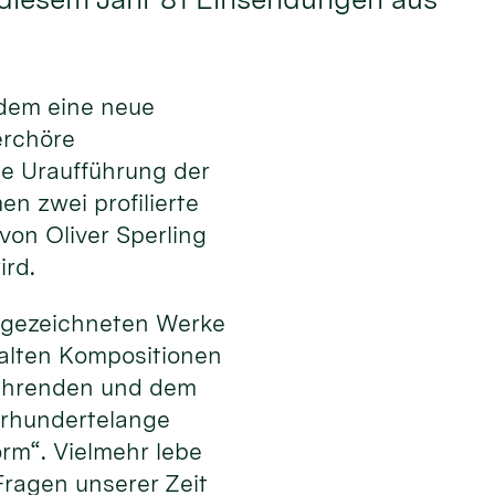
dem eine neue
erchöre
ie Uraufführung der
n zwei profilierte
on Oliver Sperling
ird.
usgezeichneten Werke
falten Kompositionen
sführenden und dem
ahrhundertelange
orm“. Vielmehr lebe
ragen unserer Zeit