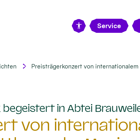
Service
ichten
Preisträgerkonzert von internationale
begeistert in Abtei Brauweil
rt von internatio