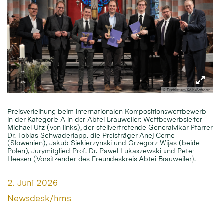
© Erzbistum Köln/Schoon
Preisverleihung beim internationalen Kompositionswettbewerb
in der Kategorie A in der Abtei Brauweiler: Wettbewerbsleiter
Michael Utz (von links), der stellvertretende Generalvikar Pfarrer
Dr. Tobias Schwaderlapp, die Preisträger Anej Cerne
(Slowenien), Jakub Siekierzynski und Grzegorz Wijas (beide
Polen), Jurymitglied Prof. Dr. Pawel Lukaszewski und Peter
Heesen (Vorsitzender des Freundeskreis Abtei Brauweiler).
Datum:
2. Juni 2026
Von:
Newsdesk/hms