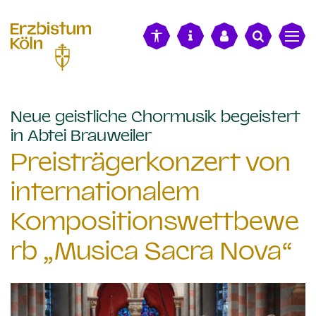
alt springen
Neue geistliche Chormusik begeistert
:
in Abtei Brauweiler
Preisträgerkonzert von
internationalem
Kompositionswettbewe
rb „Musica Sacra Nova“