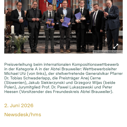
© Erzbistum Köln/Schoon
Preisverleihung beim internationalen Kompositionswettbewerb
in der Kategorie A in der Abtei Brauweiler: Wettbewerbsleiter
Michael Utz (von links), der stellvertretende Generalvikar Pfarrer
Dr. Tobias Schwaderlapp, die Preisträger Anej Cerne
(Slowenien), Jakub Siekierzynski und Grzegorz Wijas (beide
Polen), Jurymitglied Prof. Dr. Pawel Lukaszewski und Peter
Heesen (Vorsitzender des Freundeskreis Abtei Brauweiler).
Datum:
2. Juni 2026
Von:
Newsdesk/hms