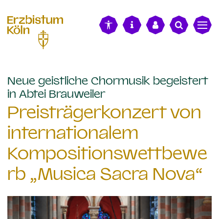
alt springen
Neue geistliche Chormusik begeistert
:
in Abtei Brauweiler
Preisträgerkonzert von
internationalem
Kompositionswettbewe
rb „Musica Sacra Nova“