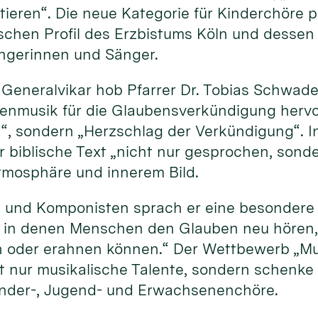
ktieren“. Die neue Kategorie für Kinderchöre
schen Profil des Erzbistums Köln und dessen
ngerinnen und Sänger.
r Generalvikar hob Pfarrer Dr. Tobias Schwad
nmusik für die Glaubensverkündigung hervor.
, sondern „Herzschlag der Verkündigung“. In
 biblische Text „nicht nur gesprochen, son
tmosphäre und innerem Bild.
 und Komponisten sprach er eine besondere 
, in denen Menschen den Glauben neu hören, 
n oder erahnen können.“ Der Wettbewerb „M
t nur musikalische Talente, sondern schenke
inder-, Jugend- und Erwachsenenchöre.