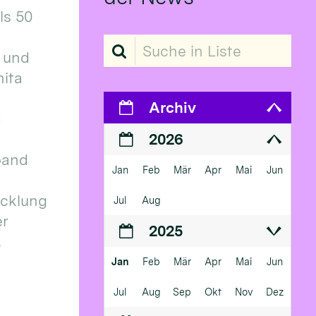
ls 50
Suche in Liste
 und
ita
Archiv
d
2026
band
Jan
Feb
Mär
Apr
Mai
Jun
icklung
Jul
Aug
er
2025
.
Jan
Feb
Mär
Apr
Mai
Jun
Jul
Aug
Sep
Okt
Nov
Dez