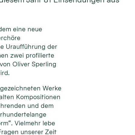
dem eine neue
erchöre
ie Uraufführung der
n zwei profilierte
on Oliver Sperling
ird.
usgezeichneten Werke
falten Kompositionen
sführenden und dem
ahrhundertelange
orm“. Vielmehr lebe
ragen unserer Zeit