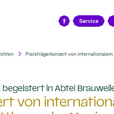
Service
ichten
Preisträgerkonzert von internationale
begeistert in Abtei Brauweil
rt von internatio