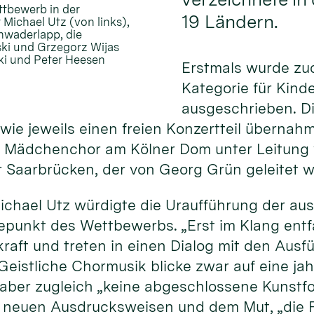
ttbewerb in der
19 Ländern.
 Michael Utz (von links),
chwaderlapp, die
ski und Grzegorz Wijas
ski und Peter Heesen
Erstmals wurde zu
Kategorie für Kind
ausgeschrieben. D
ie jeweils einen freien Konzertteil übernahme
 Mädchenchor am Kölner Dom unter Leitung v
Saarbrücken, der von Georg Grün geleitet w
ichael Utz würdigte die Uraufführung der a
hepunkt des Wettbewerbs. „Erst im Klang ent
kraft und treten in einen Dialog mit den Au
 Geistliche Chormusik blicke zwar auf eine j
i aber zugleich „keine abgeschlossene Kunstf
, neuen Ausdrucksweisen und dem Mut, „die F