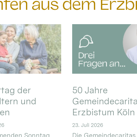
chten aus dem Erzb
ttag der
50 Jahre
ltern und
Gemeindecarita
ren
Erzbistum Köln
26
23. Juli 2026
enden Sonntag,
Die Gemeindecaritas