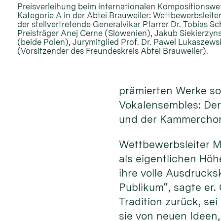
Preisverleihung beim internationalen Kompositionswe
Kategorie A in der Abtei Brauweiler: Wettbewerbsleiter
der stellvertretende Generalvikar Pfarrer Dr. Tobias S
Preisträger Anej Cerne (Slowenien), Jakub Siekierzyn
(beide Polen), Jurymitglied Prof. Dr. Pawel Lukaszew
(Vorsitzender des Freundeskreis Abtei Brauweiler).
prämierten Werke sow
Vokalensembles: Der
und der Kammerchor 
Wettbewerbsleiter M
als eigentlichen Hö
ihre volle Ausdrucks
Publikum“, sagte er.
Tradition zurück, se
sie von neuen Ideen