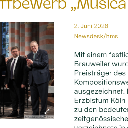
ttbewerb „Musica
Datum:
2. Juni 2026
Von:
Newsdesk/hms
Mit einem festl
Brauweiler wur
Preisträger des 
Kompositionswe
ausgezeichnet.
Erzbistum Köln 
zu den bedeute
zeitgenössische
© Erzbistum Köln/Schoon
verzeichnete in