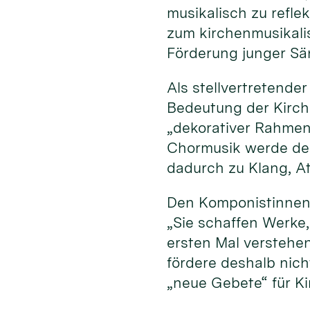
musikalisch zu refle
zum kirchenmusikali
Förderung junger Sä
Als stellvertretende
Bedeutung der Kirche
„dekorativer Rahmen“
Chormusik werde der
dadurch zu Klang, A
Den Komponistinnen
„Sie schaffen Werke
ersten Mal verstehe
fördere deshalb nich
„neue Gebete“ für K