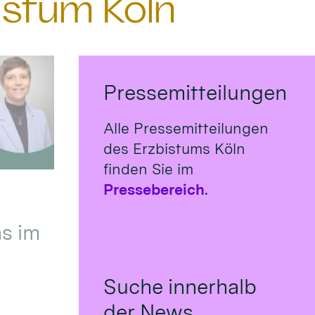
istum Köln
Pressemitteilungen
Alle Pressemitteilungen
des Erzbistums Köln
finden Sie im
Pressebereich
.
s im
Suche innerhalb
der News