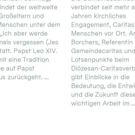
 findet der weltweite
verbindet seit mehr a
Großeltern und
Jahren kirchliches
 Menschen unter dem
Engagement, Caritas
 „Ich aber werde
Menschen vor Ort. An
mals vergessen (Jes
Borchers, Referentin
tatt. Papst Leo XIV.
Gemeindecaritas un
it eine Tradition
Lotsenpunkte beim
ie auf Papst
Diözesan-Caritasver
s zurückgeht. ...
gibt Einblicke in die
Bedeutung, die Entw
und die Zukunft dies
wichtigen Arbeit im ..