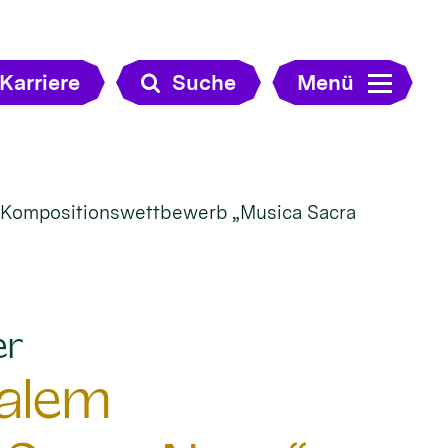
Karriere
Suche
Menü
m Kompositionswettbewerb „Musica Sacra
:
er
nalem