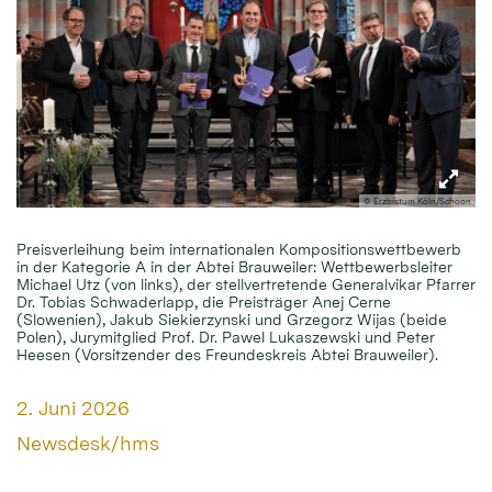
© Erzbistum Köln/Schoon
Preisverleihung beim internationalen Kompositionswettbewerb
in der Kategorie A in der Abtei Brauweiler: Wettbewerbsleiter
Michael Utz (von links), der stellvertretende Generalvikar Pfarrer
Dr. Tobias Schwaderlapp, die Preisträger Anej Cerne
(Slowenien), Jakub Siekierzynski und Grzegorz Wijas (beide
Polen), Jurymitglied Prof. Dr. Pawel Lukaszewski und Peter
Heesen (Vorsitzender des Freundeskreis Abtei Brauweiler).
Datum:
2. Juni 2026
Von:
Newsdesk/hms