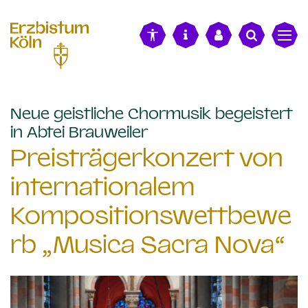
alt springen
Neue geistliche Chormusik begeistert
:
in Abtei Brauweiler
Preisträgerkonzert von
internationalem
Kompositionswettbewe
rb „Musica Sacra Nova“