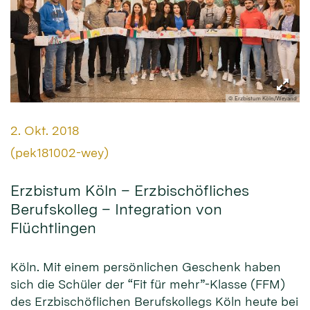
© Erzbistum Köln/Weyand
Datum:
2. Okt. 2018
Von:
(pek181002-wey)
Erzbistum Köln – Erzbischöfliches
Berufskolleg – Integration von
Flüchtlingen
Köln. Mit einem persönlichen Geschenk haben
sich die Schüler der “Fit für mehr”-Klasse (FFM)
des Erzbischöflichen Berufskollegs Köln heute bei