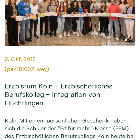
© Erzbistum Köln/Weyand
Datum:
2. Okt. 2018
Von:
(pek181002-wey)
Erzbistum Köln – Erzbischöfliches
Berufskolleg – Integration von
Flüchtlingen
Köln. Mit einem persönlichen Geschenk haben
sich die Schüler der “Fit für mehr”-Klasse (FFM)
des Erzbischöflichen Berufskollegs Köln heute bei