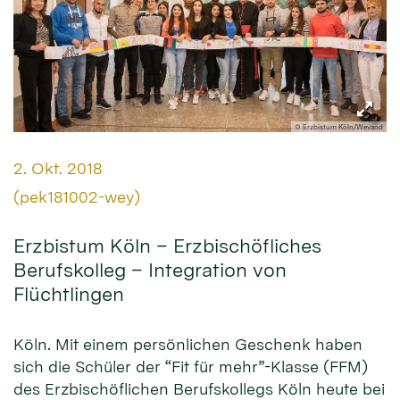
© Erzbistum Köln/Weyand
Datum:
2. Okt. 2018
Von:
(pek181002-wey)
Erzbistum Köln – Erzbischöfliches
Berufskolleg – Integration von
Flüchtlingen
Köln. Mit einem persönlichen Geschenk haben
sich die Schüler der “Fit für mehr”-Klasse (FFM)
des Erzbischöflichen Berufskollegs Köln heute bei