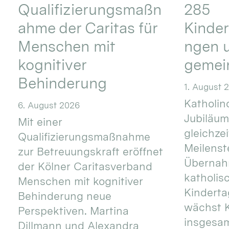
Qualifizierungsmaßn
285
ahme der Caritas für
Kinder
Menschen mit
ngen u
kognitiver
gemei
Behinderung
1. August 
Katholino
6. August 2026
Jubiläum
Mit einer
gleichze
Qualifizierungsmaßnahme
Meilenste
zur Betreuungskraft eröffnet
Übernahm
der Kölner Caritasverband
katholis
Menschen mit kognitiver
Kinderta
Behinderung neue
wächst K
Perspektiven. Martina
insgesa
Dillmann und Alexandra