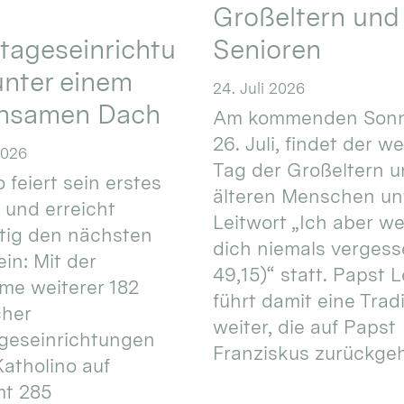
Großeltern und
tageseinrichtu
Senioren
nter einem
24. Juli 2026
nsamen Dach
Am kommenden Sonn
26. Juli, findet der w
2026
Tag der Großeltern 
 feiert sein erstes
älteren Menschen un
 und erreicht
Leitwort „Ich aber w
itig den nächsten
dich niemals vergess
in: Mit der
49,15)“ statt. Papst L
e weiterer 182
führt damit eine Trad
cher
weiter, die auf Papst
geseinrichtungen
Franziskus zurückgeht.
atholino auf
mt 285