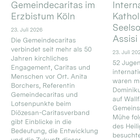
Gemeindecaritas im
Intern
Erzbistum Köln
Kathol
Seels
23. Juli 2026
Assisi
Die Gemeindecaritas
verbindet seit mehr als 50
23. Juli 20
Jahren kirchliches
52 Jugen
Engagement, Caritas und
internat
Menschen vor Ort. Anita
waren mi
Borchers, Referentin
Dominik
Gemeindecaritas und
auf Wallf
Lotsenpunkte beim
Gemeins
Diözesan-Caritasverband
Mühe fol
gibt Einblicke in die
des Heil
Bedeutung, die Entwicklung
besucht
und die Zukunft dieser