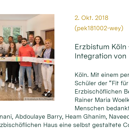
Datum:
2. Okt. 2018
Von:
(pek181002-wey)
Erzbistum Köln 
Integration von
Köln. Mit einem p
Schüler der “Fit f
Erzbischöflichen B
Rainer Maria Woelk
© Erzbistum Köln/Weyand
Menschen bedankt. 
 Sinani, Abdoulaye Barry, Heam Ghanim, Nav
zbischöflichen Haus eine selbst gestaltete Co