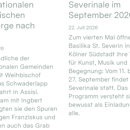
ationalen
Severinale im
ischen
September 202
orge nach
22. Juli 2026
Zum vierten Mal öffne
Basilika St. Severin i
26
Kölner Südstadt ihre
dliche der
für Kunst, Musik und
ionalen Gemeinden
Begegnung: Vom 11. 
t Weihbischof
27. September findet 
us Schwaderlapp
Severinale statt. Das
ahrt in Assisi.
Programm versteht s
am mit Ingbert
bewusst als Einladun
gten sie den Spuren
alle.
igen Franziskus und
en auch das Grab