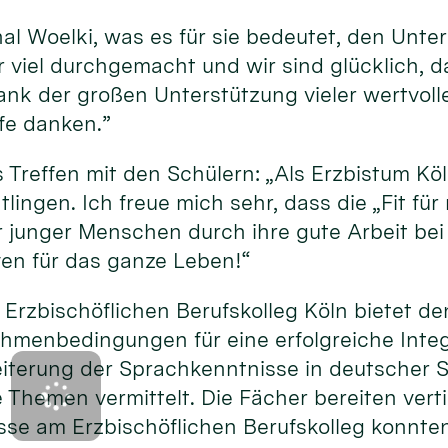
nal Woelki, was es für sie bedeutet, den Unte
 viel durchgemacht und wir sind glücklich, d
s, dank der großen Unterstützung vieler wertv
lfe danken.”
 Treffen mit den Schülern: „Als Erzbistum Köl
htlingen. Ich freue mich sehr, dass die „Fit fü
unger Menschen durch ihre gute Arbeit bei 
ven für das ganze Leben!“
m Erzbischöflichen Berufskolleg Köln bietet
menbedingungen für eine erfolgreiche Integr
weiterung der Sprachkenntnisse in deutscher
e Themen vermittelt. Die Fächer bereiten vert
se am Erzbischöflichen Berufskolleg konnten