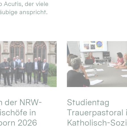
 Acutis, der viele
äubige anspricht.
en der NRW-
Studientag
schöfe in
Trauerpastoral 
born 2026
Katholisch-Sozi