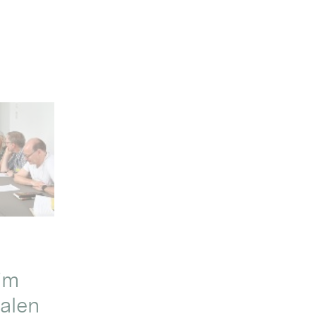
im
alen