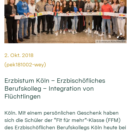
© Erzbistum Köln/Weyand
Datum:
2. Okt. 2018
Von:
(pek181002-wey)
Erzbistum Köln – Erzbischöfliches
Berufskolleg – Integration von
Flüchtlingen
Köln. Mit einem persönlichen Geschenk haben
sich die Schüler der “Fit für mehr”-Klasse (FFM)
des Erzbischöflichen Berufskollegs Köln heute bei