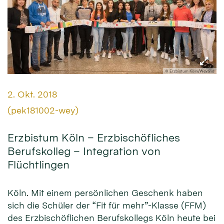
© Erzbistum Köln/Weyand
Datum:
2. Okt. 2018
Von:
(pek181002-wey)
Erzbistum Köln – Erzbischöfliches
Berufskolleg – Integration von
Flüchtlingen
Köln. Mit einem persönlichen Geschenk haben
sich die Schüler der “Fit für mehr”-Klasse (FFM)
des Erzbischöflichen Berufskollegs Köln heute bei