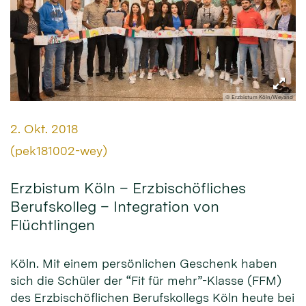
© Erzbistum Köln/Weyand
Datum:
2. Okt. 2018
Von:
(pek181002-wey)
Erzbistum Köln – Erzbischöfliches
Berufskolleg – Integration von
Flüchtlingen
Köln. Mit einem persönlichen Geschenk haben
sich die Schüler der “Fit für mehr”-Klasse (FFM)
des Erzbischöflichen Berufskollegs Köln heute bei