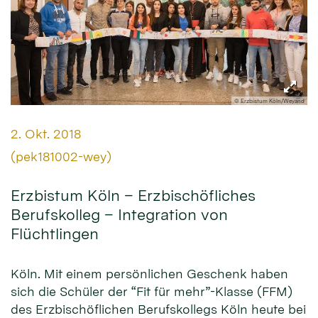
© Erzbistum Köln/Weyand
Datum:
2. Okt. 2018
Von:
(pek181002-wey)
Erzbistum Köln – Erzbischöfliches
Berufskolleg – Integration von
Flüchtlingen
Köln. Mit einem persönlichen Geschenk haben
sich die Schüler der “Fit für mehr”-Klasse (FFM)
des Erzbischöflichen Berufskollegs Köln heute bei