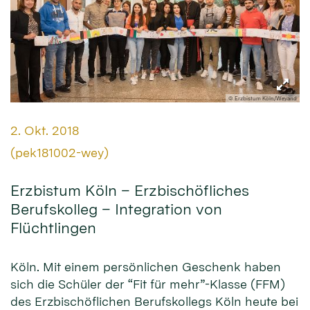
© Erzbistum Köln/Weyand
Datum:
2. Okt. 2018
Von:
(pek181002-wey)
Erzbistum Köln – Erzbischöfliches
Berufskolleg – Integration von
Flüchtlingen
Köln. Mit einem persönlichen Geschenk haben
sich die Schüler der “Fit für mehr”-Klasse (FFM)
des Erzbischöflichen Berufskollegs Köln heute bei