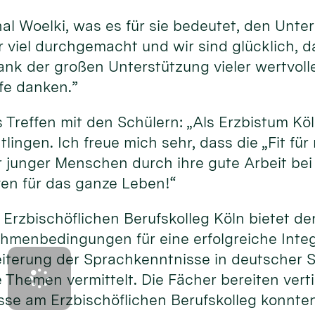
nal Woelki, was es für sie bedeutet, den Unte
 viel durchgemacht und wir sind glücklich, d
s, dank der großen Unterstützung vieler wertv
lfe danken.”
 Treffen mit den Schülern: „Als Erzbistum Köl
htlingen. Ich freue mich sehr, dass die „Fit fü
unger Menschen durch ihre gute Arbeit bei 
ven für das ganze Leben!“
m Erzbischöflichen Berufskolleg Köln bietet
menbedingungen für eine erfolgreiche Integr
weiterung der Sprachkenntnisse in deutscher
e Themen vermittelt. Die Fächer bereiten vert
se am Erzbischöflichen Berufskolleg konnten