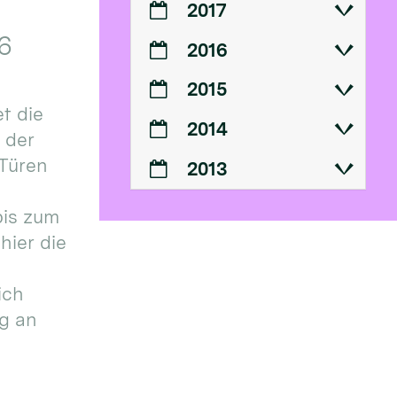
2017
6
2016
2015
t die
2014
n der
 Türen
2013
bis zum
hier die
ich
g an