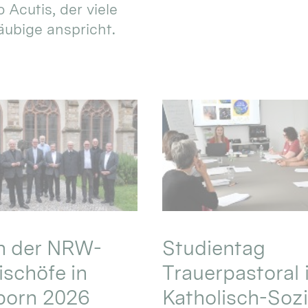
 Acutis, der viele
äubige anspricht.
en der NRW-
Studientag
schöfe in
Trauerpastoral 
born 2026
Katholisch-Sozi