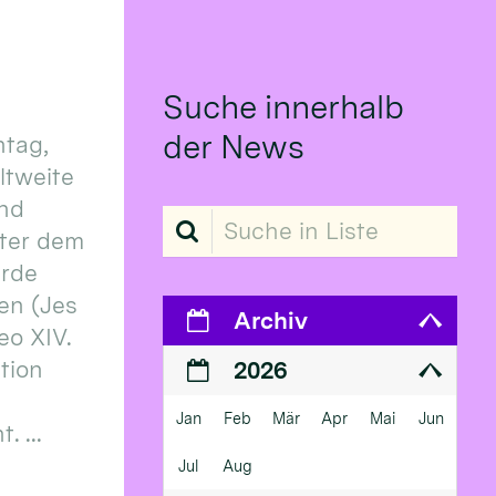
Suche innerhalb
der News
tag,
eltweite
und
Suche in Liste
ter dem
erde
en (Jes
Archiv
eo XIV.
ition
2026
Jan
Feb
Mär
Apr
Mai
Jun
 ...
Jul
Aug