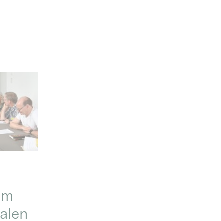
im
alen