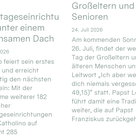
Großeltern und
tageseinrichtu
Senioren
nter einem
24. Juli 2026
nsamen Dach
Am kommenden Sonn
26. Juli, findet der w
2026
Tag der Großeltern 
 feiert sein erstes
älteren Menschen un
 und erreicht
Leitwort „Ich aber w
itig den nächsten
dich niemals vergess
in: Mit der
49,15)“ statt. Papst L
e weiterer 182
führt damit eine Trad
cher
weiter, die auf Papst
geseinrichtungen
Franziskus zurückgeht.
atholino auf
mt 285