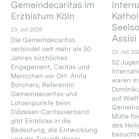
Gemeindecaritas im
Intern
Erzbistum Köln
Kathol
Seels
23. Juli 2026
Assisi
Die Gemeindecaritas
verbindet seit mehr als 50
23. Juli 20
Jahren kirchliches
52 Jugen
Engagement, Caritas und
internat
Menschen vor Ort. Anita
waren mi
Borchers, Referentin
Dominik
Gemeindecaritas und
auf Wallf
Lotsenpunkte beim
Gemeins
Diözesan-Caritasverband
Mühe fol
gibt Einblicke in die
des Heil
Bedeutung, die Entwicklung
besucht
und die Zukunft dieser