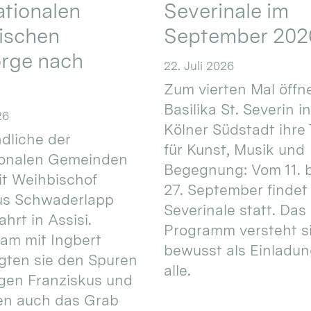
ationalen
Severinale im
ischen
September 202
orge nach
22. Juli 2026
Zum vierten Mal öffne
Basilika St. Severin i
26
Kölner Südstadt ihre
dliche der
für Kunst, Musik und
ionalen Gemeinden
Begegnung: Vom 11. 
t Weihbischof
27. September findet 
us Schwaderlapp
Severinale statt. Das
ahrt in Assisi.
Programm versteht s
am mit Ingbert
bewusst als Einladun
gten sie den Spuren
alle.
igen Franziskus und
en auch das Grab