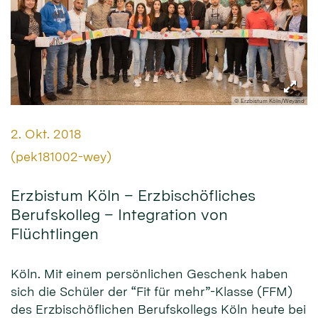
© Erzbistum Köln/Weyand
Datum:
2. Okt. 2018
Von:
(pek181002-wey)
Erzbistum Köln – Erzbischöfliches
Berufskolleg – Integration von
Flüchtlingen
Köln. Mit einem persönlichen Geschenk haben
sich die Schüler der “Fit für mehr”-Klasse (FFM)
des Erzbischöflichen Berufskollegs Köln heute bei