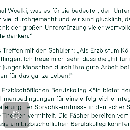
nal Woelki, was es für sie bedeutet, den Unte
 viel durchgemacht und wir sind glücklich, d
s, dank der großen Unterstützung vieler wertv
lfe danken.”
 Treffen mit den Schülern: „Als Erzbistum Köl
htlingen. Ich freue mich sehr, dass die „Fit fü
unger Menschen durch ihre gute Arbeit bei 
ven für das ganze Leben!“
m Erzbischöflichen Berufskolleg Köln bietet
menbedingungen für eine erfolgreiche Integr
weiterung der Sprachkenntnisse in deutscher
e Themen vermittelt. Die Fächer bereiten vert
se am Erzbischöflichen Berufskolleg konnten