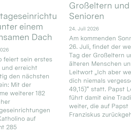
Großeltern und
tageseinrichtu
Senioren
nter einem
24. Juli 2026
nsamen Dach
Am kommenden Sonn
26. Juli, findet der w
2026
Tag der Großeltern 
 feiert sein erstes
älteren Menschen un
 und erreicht
Leitwort „Ich aber w
itig den nächsten
dich niemals vergess
in: Mit der
49,15)“ statt. Papst L
e weiterer 182
führt damit eine Trad
cher
weiter, die auf Papst
geseinrichtungen
Franziskus zurückgeht.
atholino auf
mt 285