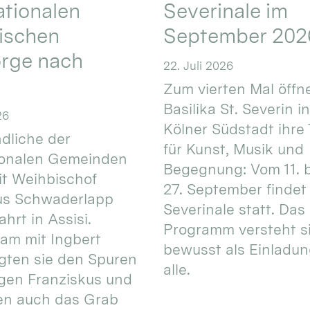
ationalen
Severinale im
ischen
September 202
orge nach
22. Juli 2026
Zum vierten Mal öffne
Basilika St. Severin i
26
Kölner Südstadt ihre
dliche der
für Kunst, Musik und
ionalen Gemeinden
Begegnung: Vom 11. 
t Weihbischof
27. September findet 
us Schwaderlapp
Severinale statt. Das
ahrt in Assisi.
Programm versteht s
am mit Ingbert
bewusst als Einladun
gten sie den Spuren
alle.
igen Franziskus und
en auch das Grab