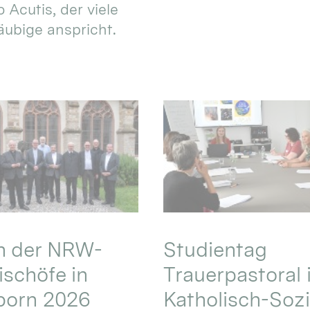
 Acutis, der viele
äubige anspricht.
en der NRW-
Studientag
schöfe in
Trauerpastoral 
born 2026
Katholisch-Sozi