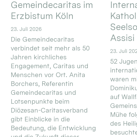
Gemeindecaritas im
Intern
Erzbistum Köln
Kathol
Seels
23. Juli 2026
Assisi
Die Gemeindecaritas
verbindet seit mehr als 50
23. Juli 20
Jahren kirchliches
52 Jugen
Engagement, Caritas und
internat
Menschen vor Ort. Anita
waren mi
Borchers, Referentin
Dominik
Gemeindecaritas und
auf Wallf
Lotsenpunkte beim
Gemeins
Diözesan-Caritasverband
Mühe fol
gibt Einblicke in die
des Heil
Bedeutung, die Entwicklung
besucht
und die Zukunft dieser