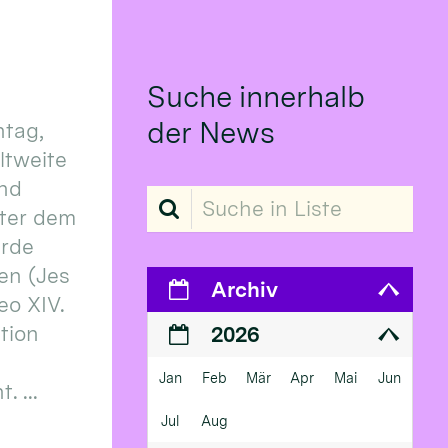
Suche innerhalb
der News
tag,
eltweite
und
Suche in Liste
ter dem
erde
en (Jes
Archiv
eo XIV.
ition
2026
Jan
Feb
Mär
Apr
Mai
Jun
 ...
Jul
Aug