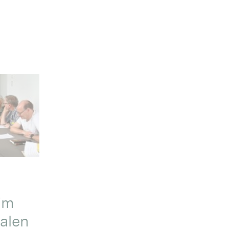
im
alen