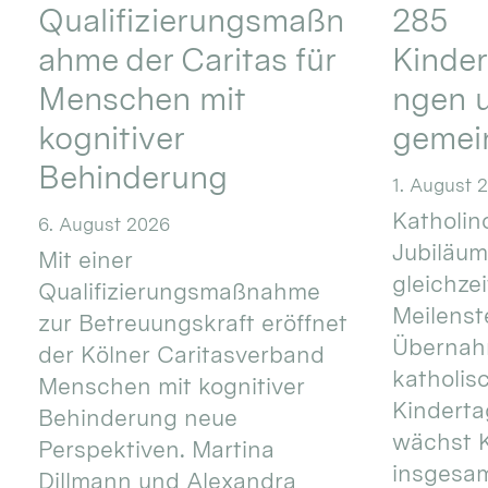
Qualifizierungsmaßn
285
ahme der Caritas für
Kinder
Menschen mit
ngen u
kognitiver
gemei
Behinderung
1. August 
Katholino
6. August 2026
Jubiläum
Mit einer
gleichze
Qualifizierungsmaßnahme
Meilenste
zur Betreuungskraft eröffnet
Übernahm
der Kölner Caritasverband
katholis
Menschen mit kognitiver
Kinderta
Behinderung neue
wächst K
Perspektiven. Martina
insgesa
Dillmann und Alexandra