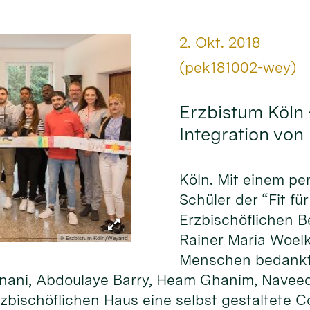
Datum:
2. Okt. 2018
Von:
(pek181002-wey)
Erzbistum Köln 
Integration von
Köln. Mit einem p
Schüler der “Fit f
Erzbischöflichen B
Rainer Maria Woelk
© Erzbistum Köln/Weyand
Menschen bedankt. 
 Sinani, Abdoulaye Barry, Heam Ghanim, Nav
zbischöflichen Haus eine selbst gestaltete Co