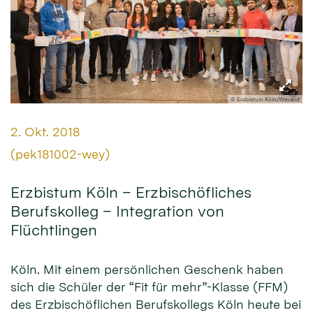
© Erzbistum Köln/Weyand
Datum:
2. Okt. 2018
Von:
(pek181002-wey)
Erzbistum Köln – Erzbischöfliches
Berufskolleg – Integration von
Flüchtlingen
Köln. Mit einem persönlichen Geschenk haben
sich die Schüler der “Fit für mehr”-Klasse (FFM)
des Erzbischöflichen Berufskollegs Köln heute bei