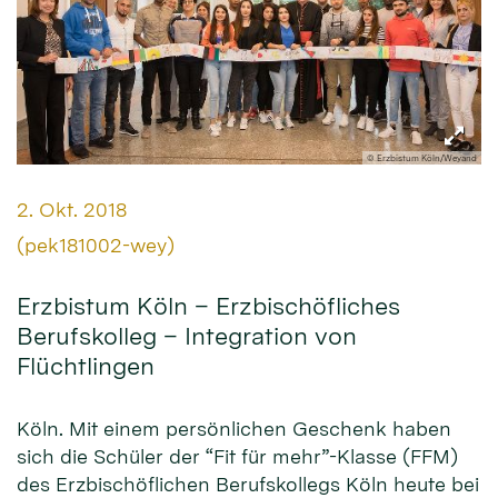
© Erzbistum Köln/Weyand
Datum:
2. Okt. 2018
Von:
(pek181002-wey)
Erzbistum Köln – Erzbischöfliches
Berufskolleg – Integration von
Flüchtlingen
Köln. Mit einem persönlichen Geschenk haben
sich die Schüler der “Fit für mehr”-Klasse (FFM)
des Erzbischöflichen Berufskollegs Köln heute bei