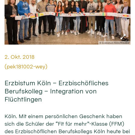
© Erzbistum Köln/Weyand
Datum:
2. Okt. 2018
Von:
(pek181002-wey)
Erzbistum Köln – Erzbischöfliches
Berufskolleg – Integration von
Flüchtlingen
Köln. Mit einem persönlichen Geschenk haben
sich die Schüler der “Fit für mehr”-Klasse (FFM)
des Erzbischöflichen Berufskollegs Köln heute bei