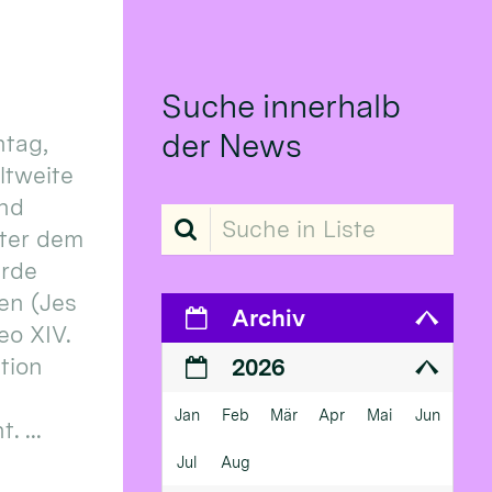
Suche innerhalb
der News
tag,
eltweite
und
Suche in Liste
ter dem
erde
en (Jes
Archiv
eo XIV.
ition
2026
Jan
Feb
Mär
Apr
Mai
Jun
 ...
Jul
Aug