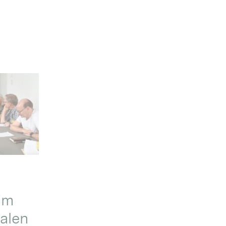
im
alen