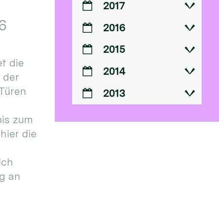
2017
6
2016
2015
t die
2014
n der
 Türen
2013
bis zum
hier die
ich
g an