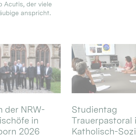
 Acutis, der viele
äubige anspricht.
en der NRW-
Studientag
schöfe in
Trauerpastoral 
born 2026
Katholisch-Sozi