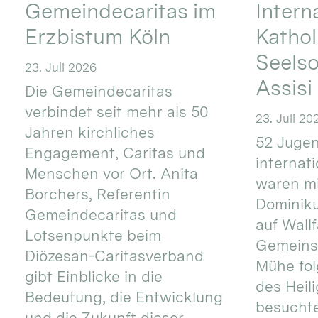
Gemeindecaritas im
Intern
Erzbistum Köln
Kathol
Seels
23. Juli 2026
Assisi
Die Gemeindecaritas
verbindet seit mehr als 50
23. Juli 20
Jahren kirchliches
52 Jugen
Engagement, Caritas und
internat
Menschen vor Ort. Anita
waren mi
Borchers, Referentin
Dominik
Gemeindecaritas und
auf Wallf
Lotsenpunkte beim
Gemeins
Diözesan-Caritasverband
Mühe fol
gibt Einblicke in die
des Heil
Bedeutung, die Entwicklung
besucht
und die Zukunft dieser