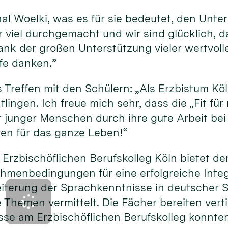
nal Woelki, was es für sie bedeutet, den Unte
 viel durchgemacht und wir sind glücklich, d
s, dank der großen Unterstützung vieler wertv
lfe danken.”
 Treffen mit den Schülern: „Als Erzbistum Köl
htlingen. Ich freue mich sehr, dass die „Fit fü
unger Menschen durch ihre gute Arbeit bei 
ven für das ganze Leben!“
m Erzbischöflichen Berufskolleg Köln bietet
menbedingungen für eine erfolgreiche Integr
weiterung der Sprachkenntnisse in deutscher
e Themen vermittelt. Die Fächer bereiten vert
se am Erzbischöflichen Berufskolleg konnten