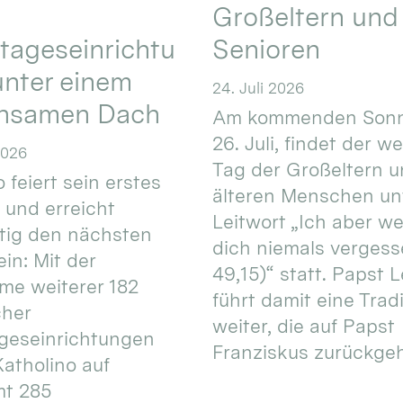
Großeltern und
tageseinrichtu
Senioren
nter einem
24. Juli 2026
nsamen Dach
Am kommenden Sonn
26. Juli, findet der w
2026
Tag der Großeltern 
 feiert sein erstes
älteren Menschen un
 und erreicht
Leitwort „Ich aber w
itig den nächsten
dich niemals vergess
in: Mit der
49,15)“ statt. Papst L
e weiterer 182
führt damit eine Trad
cher
weiter, die auf Papst
geseinrichtungen
Franziskus zurückgeht.
atholino auf
mt 285