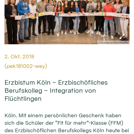
© Erzbistum Köln/Weyand
Datum:
2. Okt. 2018
Von:
(pek181002-wey)
Erzbistum Köln – Erzbischöfliches
Berufskolleg – Integration von
Flüchtlingen
Köln. Mit einem persönlichen Geschenk haben
sich die Schüler der “Fit für mehr”-Klasse (FFM)
des Erzbischöflichen Berufskollegs Köln heute bei