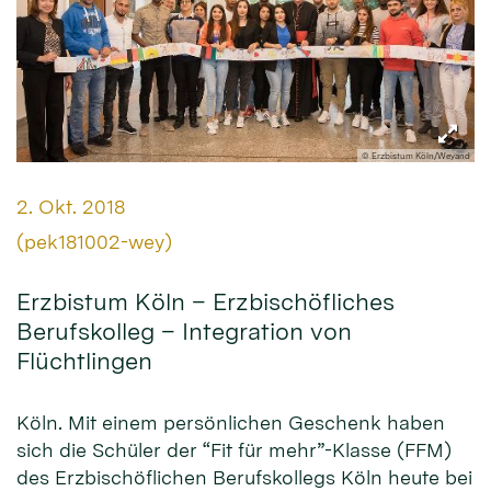
© Erzbistum Köln/Weyand
Datum:
2. Okt. 2018
Von:
(pek181002-wey)
Erzbistum Köln – Erzbischöfliches
Berufskolleg – Integration von
Flüchtlingen
Köln. Mit einem persönlichen Geschenk haben
sich die Schüler der “Fit für mehr”-Klasse (FFM)
des Erzbischöflichen Berufskollegs Köln heute bei