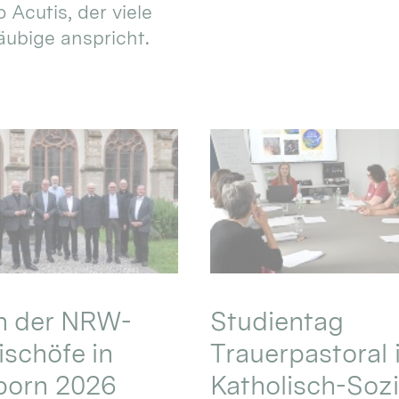
 Acutis, der viele
äubige anspricht.
en der NRW-
Studientag
schöfe in
Trauerpastoral 
born 2026
Katholisch-Sozi