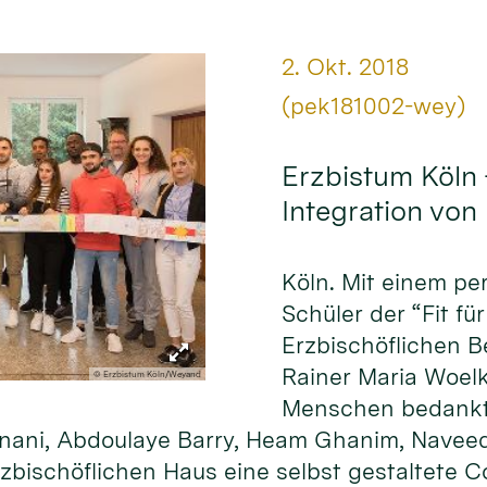
Datum:
2. Okt. 2018
Von:
(pek181002-wey)
Erzbistum Köln 
Integration von
Köln. Mit einem p
Schüler der “Fit f
Erzbischöflichen B
Rainer Maria Woelk
© Erzbistum Köln/Weyand
Menschen bedankt. 
 Sinani, Abdoulaye Barry, Heam Ghanim, Nav
zbischöflichen Haus eine selbst gestaltete Co