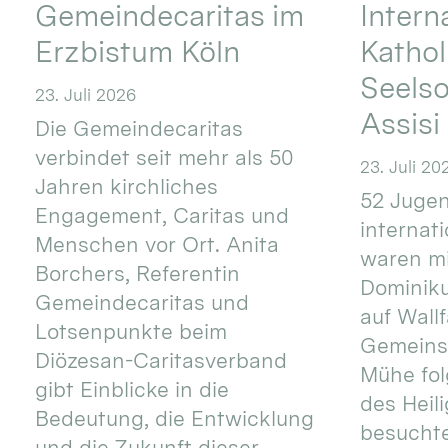
Gemeindecaritas im
Intern
Erzbistum Köln
Kathol
Seels
23. Juli 2026
Assisi
Die Gemeindecaritas
verbindet seit mehr als 50
23. Juli 20
Jahren kirchliches
52 Jugen
Engagement, Caritas und
internat
Menschen vor Ort. Anita
waren mi
Borchers, Referentin
Dominik
Gemeindecaritas und
auf Wallf
Lotsenpunkte beim
Gemeins
Diözesan-Caritasverband
Mühe fol
gibt Einblicke in die
des Heil
Bedeutung, die Entwicklung
besucht
und die Zukunft dieser