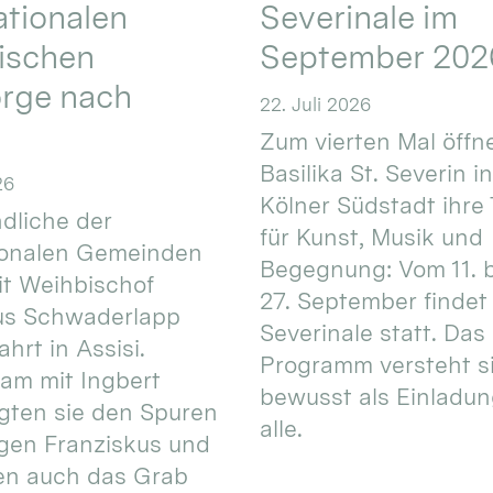
ationalen
Severinale im
ischen
September 202
orge nach
22. Juli 2026
Zum vierten Mal öffne
Basilika St. Severin i
26
Kölner Südstadt ihre
dliche der
für Kunst, Musik und
ionalen Gemeinden
Begegnung: Vom 11. 
t Weihbischof
27. September findet 
us Schwaderlapp
Severinale statt. Das
ahrt in Assisi.
Programm versteht s
am mit Ingbert
bewusst als Einladun
gten sie den Spuren
alle.
igen Franziskus und
en auch das Grab