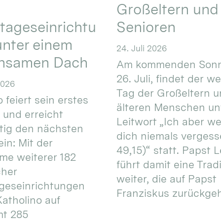
Großeltern und
tageseinrichtu
Senioren
nter einem
24. Juli 2026
nsamen Dach
Am kommenden Sonn
26. Juli, findet der w
2026
Tag der Großeltern 
 feiert sein erstes
älteren Menschen un
 und erreicht
Leitwort „Ich aber w
itig den nächsten
dich niemals vergess
in: Mit der
49,15)“ statt. Papst L
e weiterer 182
führt damit eine Trad
cher
weiter, die auf Papst
geseinrichtungen
Franziskus zurückgeht.
atholino auf
mt 285