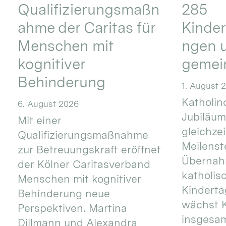
Qualifizierungsmaßn
285
ahme der Caritas für
Kinder
Menschen mit
ngen u
kognitiver
gemei
Behinderung
1. August 
Katholino
6. August 2026
Jubiläum
Mit einer
gleichze
Qualifizierungsmaßnahme
Meilenste
zur Betreuungskraft eröffnet
Übernahm
der Kölner Caritasverband
katholis
Menschen mit kognitiver
Kinderta
Behinderung neue
wächst K
Perspektiven. Martina
insgesa
Dillmann und Alexandra