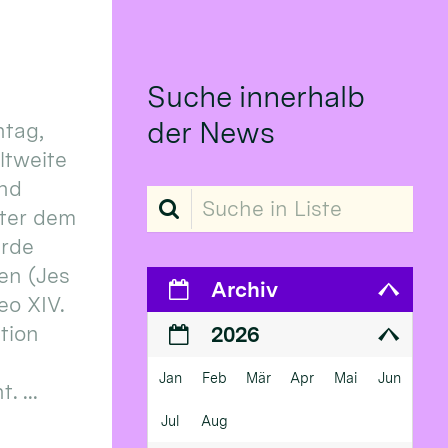
Suche innerhalb
der News
tag,
eltweite
und
Suche in Liste
ter dem
erde
en (Jes
Archiv
eo XIV.
ition
2026
Jan
Feb
Mär
Apr
Mai
Jun
 ...
Jul
Aug