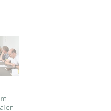
im
alen