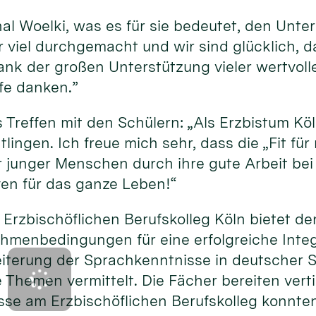
nal Woelki, was es für sie bedeutet, den Unte
 viel durchgemacht und wir sind glücklich, d
s, dank der großen Unterstützung vieler wertv
lfe danken.”
 Treffen mit den Schülern: „Als Erzbistum Köl
htlingen. Ich freue mich sehr, dass die „Fit fü
unger Menschen durch ihre gute Arbeit bei 
ven für das ganze Leben!“
m Erzbischöflichen Berufskolleg Köln bietet
menbedingungen für eine erfolgreiche Integr
weiterung der Sprachkenntnisse in deutscher
e Themen vermittelt. Die Fächer bereiten vert
se am Erzbischöflichen Berufskolleg konnten