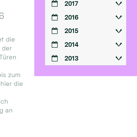
2017
6
2016
2015
t die
2014
n der
 Türen
2013
bis zum
hier die
ich
g an