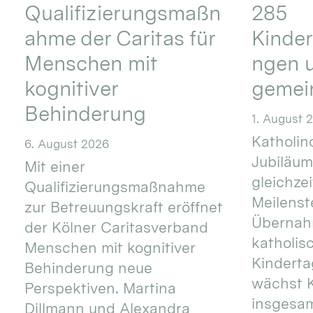
Qualifizierungsmaßn
285
ahme der Caritas für
Kinder
Menschen mit
ngen u
kognitiver
gemei
Behinderung
1. August 
Katholino
6. August 2026
Jubiläum
Mit einer
gleichze
Qualifizierungsmaßnahme
Meilenste
zur Betreuungskraft eröffnet
Übernahm
der Kölner Caritasverband
katholis
Menschen mit kognitiver
Kinderta
Behinderung neue
wächst K
Perspektiven. Martina
insgesa
Dillmann und Alexandra