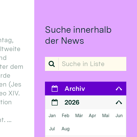
Suche innerhalb
der News
tag,
eltweite
und
Suche in Liste
ter dem
erde
en (Jes
Archiv
eo XIV.
ition
2026
Jan
Feb
Mär
Apr
Mai
Jun
 ...
Jul
Aug