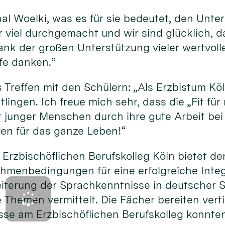
nal Woelki, was es für sie bedeutet, den Unte
 viel durchgemacht und wir sind glücklich, d
s, dank der großen Unterstützung vieler wertv
lfe danken.”
 Treffen mit den Schülern: „Als Erzbistum Köl
htlingen. Ich freue mich sehr, dass die „Fit fü
unger Menschen durch ihre gute Arbeit bei 
ven für das ganze Leben!“
m Erzbischöflichen Berufskolleg Köln bietet
menbedingungen für eine erfolgreiche Integr
weiterung der Sprachkenntnisse in deutscher
e Themen vermittelt. Die Fächer bereiten vert
se am Erzbischöflichen Berufskolleg konnten