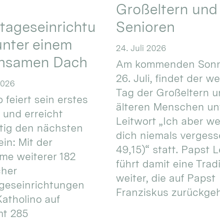
Großeltern und
tageseinrichtu
Senioren
nter einem
24. Juli 2026
nsamen Dach
Am kommenden Sonn
26. Juli, findet der w
2026
Tag der Großeltern 
 feiert sein erstes
älteren Menschen un
 und erreicht
Leitwort „Ich aber w
itig den nächsten
dich niemals vergess
in: Mit der
49,15)“ statt. Papst L
e weiterer 182
führt damit eine Trad
cher
weiter, die auf Papst
geseinrichtungen
Franziskus zurückgeht.
atholino auf
mt 285