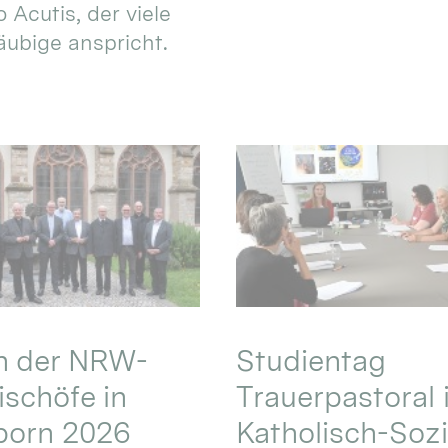
 Acutis, der viele
äubige anspricht.
en der NRW-
Studientag
schöfe in
Trauerpastoral 
born 2026
Katholisch-Sozi