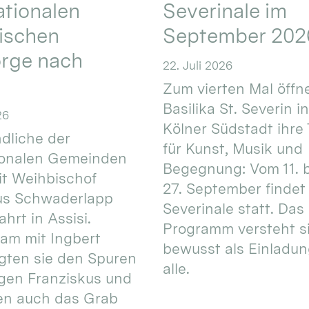
ationalen
Severinale im
ischen
September 202
orge nach
22. Juli 2026
Zum vierten Mal öffne
Basilika St. Severin i
26
Kölner Südstadt ihre
dliche der
für Kunst, Musik und
ionalen Gemeinden
Begegnung: Vom 11. 
t Weihbischof
27. September findet 
us Schwaderlapp
Severinale statt. Das
ahrt in Assisi.
Programm versteht s
am mit Ingbert
bewusst als Einladun
gten sie den Spuren
alle.
igen Franziskus und
en auch das Grab