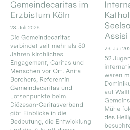
Gemeindecaritas im
Intern
Erzbistum Köln
Kathol
Seels
23. Juli 2026
Assisi
Die Gemeindecaritas
verbindet seit mehr als 50
23. Juli 20
Jahren kirchliches
52 Jugen
Engagement, Caritas und
internat
Menschen vor Ort. Anita
waren mi
Borchers, Referentin
Dominik
Gemeindecaritas und
auf Wallf
Lotsenpunkte beim
Gemeins
Diözesan-Caritasverband
Mühe fol
gibt Einblicke in die
des Heil
Bedeutung, die Entwicklung
besucht
und die Zukunft dieser