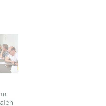
im
alen