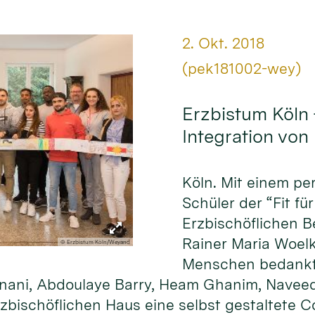
Datum:
2. Okt. 2018
Von:
(pek181002-wey)
Erzbistum Köln 
Integration von
Köln. Mit einem p
Schüler der “Fit f
Erzbischöflichen B
Rainer Maria Woelk
© Erzbistum Köln/Weyand
Menschen bedankt. 
 Sinani, Abdoulaye Barry, Heam Ghanim, Nav
zbischöflichen Haus eine selbst gestaltete Co