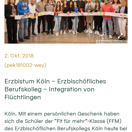
© Erzbistum Köln/Weyand
Datum:
2. Okt. 2018
Von:
(pek181002-wey)
Erzbistum Köln – Erzbischöfliches
Berufskolleg – Integration von
Flüchtlingen
Köln. Mit einem persönlichen Geschenk haben
sich die Schüler der “Fit für mehr”-Klasse (FFM)
des Erzbischöflichen Berufskollegs Köln heute bei