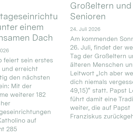
Großeltern und
tageseinrichtu
Senioren
nter einem
24. Juli 2026
nsamen Dach
Am kommenden Sonn
26. Juli, findet der w
2026
Tag der Großeltern 
 feiert sein erstes
älteren Menschen un
 und erreicht
Leitwort „Ich aber w
itig den nächsten
dich niemals vergess
in: Mit der
49,15)“ statt. Papst L
e weiterer 182
führt damit eine Trad
cher
weiter, die auf Papst
geseinrichtungen
Franziskus zurückgeht.
atholino auf
mt 285