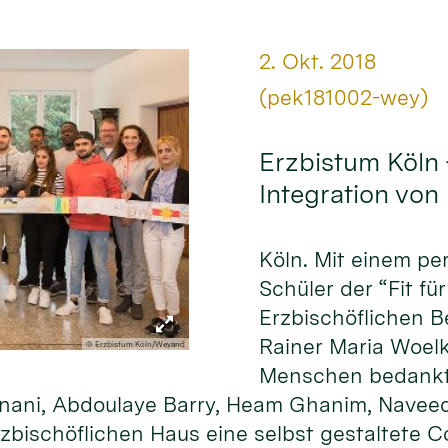
Datum:
2. Okt. 2018
Von:
(pek181002-wey)
Erzbistum Köln 
Integration von
Köln. Mit einem p
Schüler der “Fit f
Erzbischöflichen B
Rainer Maria Woelk
© Erzbistum Köln/Weyand
Menschen bedankt. 
 Sinani, Abdoulaye Barry, Heam Ghanim, Nav
zbischöflichen Haus eine selbst gestaltete Co