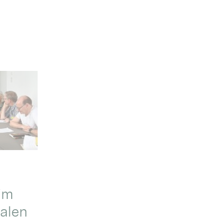
im
alen