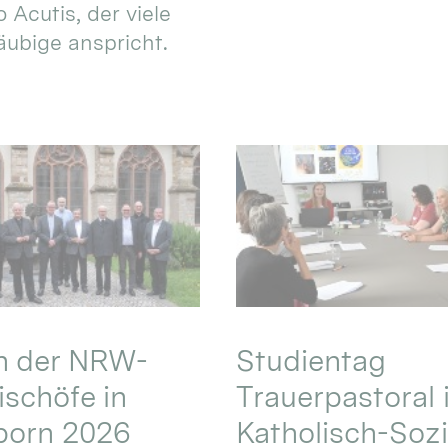
 Acutis, der viele
äubige anspricht.
en der NRW-
Studientag
schöfe in
Trauerpastoral 
born 2026
Katholisch-Sozi