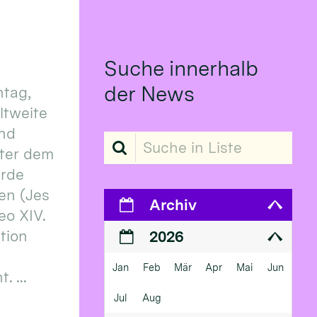
Suche innerhalb
der News
tag,
eltweite
und
Suche in Liste
ter dem
erde
en (Jes
Archiv
eo XIV.
ition
2026
Jan
Feb
Mär
Apr
Mai
Jun
 ...
Jul
Aug