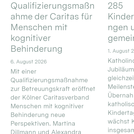
Qualifizierungsmaßn
285
ahme der Caritas für
Kinder
Menschen mit
ngen u
kognitiver
gemei
Behinderung
1. August 
Katholino
6. August 2026
Jubiläum
Mit einer
gleichze
Qualifizierungsmaßnahme
Meilenste
zur Betreuungskraft eröffnet
Übernahm
der Kölner Caritasverband
katholis
Menschen mit kognitiver
Kinderta
Behinderung neue
wächst K
Perspektiven. Martina
insgesa
Dillmann und Alexandra