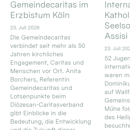
Gemeindecaritas im
Intern
Erzbistum Köln
Kathol
Seels
23. Juli 2026
Assisi
Die Gemeindecaritas
verbindet seit mehr als 50
23. Juli 20
Jahren kirchliches
52 Jugen
Engagement, Caritas und
internat
Menschen vor Ort. Anita
waren mi
Borchers, Referentin
Dominik
Gemeindecaritas und
auf Wallf
Lotsenpunkte beim
Gemeins
Diözesan-Caritasverband
Mühe fol
gibt Einblicke in die
des Heil
Bedeutung, die Entwicklung
besucht
und die Zukunft dieser