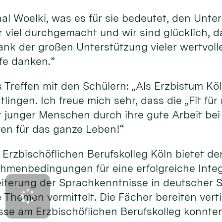
nal Woelki, was es für sie bedeutet, den Unte
 viel durchgemacht und wir sind glücklich, d
s, dank der großen Unterstützung vieler wertv
lfe danken.”
 Treffen mit den Schülern: „Als Erzbistum Köl
htlingen. Ich freue mich sehr, dass die „Fit fü
unger Menschen durch ihre gute Arbeit bei 
ven für das ganze Leben!“
m Erzbischöflichen Berufskolleg Köln bietet
menbedingungen für eine erfolgreiche Integr
weiterung der Sprachkenntnisse in deutscher
e Themen vermittelt. Die Fächer bereiten vert
se am Erzbischöflichen Berufskolleg konnten