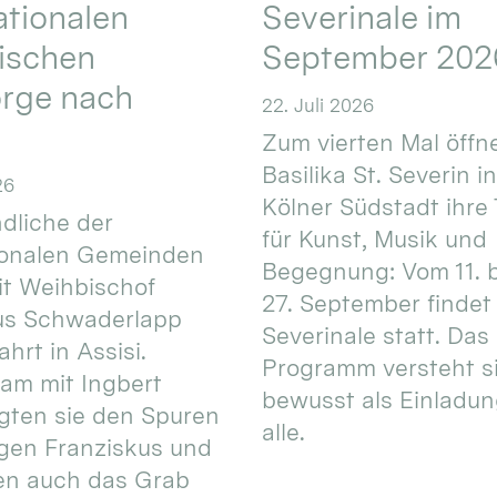
ationalen
Severinale im
ischen
September 202
orge nach
22. Juli 2026
Zum vierten Mal öffne
Basilika St. Severin i
26
Kölner Südstadt ihre
dliche der
für Kunst, Musik und
ionalen Gemeinden
Begegnung: Vom 11. 
t Weihbischof
27. September findet 
us Schwaderlapp
Severinale statt. Das
ahrt in Assisi.
Programm versteht s
am mit Ingbert
bewusst als Einladun
gten sie den Spuren
alle.
igen Franziskus und
en auch das Grab