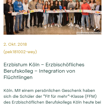
© Erzbistum Köln/Weyand
Datum:
2. Okt. 2018
Von:
(pek181002-wey)
Erzbistum Köln – Erzbischöfliches
Berufskolleg – Integration von
Flüchtlingen
Köln. Mit einem persönlichen Geschenk haben
sich die Schüler der “Fit für mehr”-Klasse (FFM)
des Erzbischöflichen Berufskollegs Köln heute bei