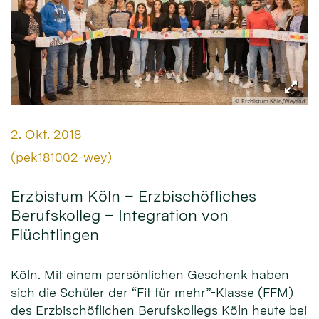
© Erzbistum Köln/Weyand
Datum:
2. Okt. 2018
Von:
(pek181002-wey)
Erzbistum Köln – Erzbischöfliches
Berufskolleg – Integration von
Flüchtlingen
Köln. Mit einem persönlichen Geschenk haben
sich die Schüler der “Fit für mehr”-Klasse (FFM)
des Erzbischöflichen Berufskollegs Köln heute bei