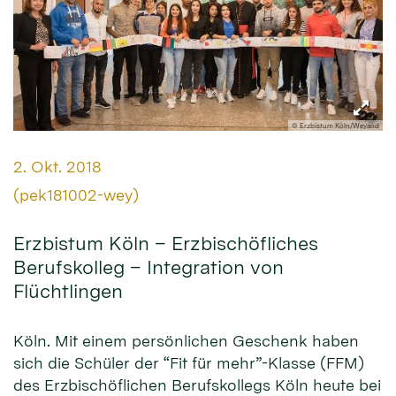
© Erzbistum Köln/Weyand
Datum:
2. Okt. 2018
Von:
(pek181002-wey)
Erzbistum Köln – Erzbischöfliches
Berufskolleg – Integration von
Flüchtlingen
Köln. Mit einem persönlichen Geschenk haben
sich die Schüler der “Fit für mehr”-Klasse (FFM)
des Erzbischöflichen Berufskollegs Köln heute bei