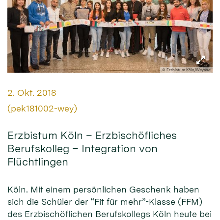
© Erzbistum Köln/Weyand
Datum:
2. Okt. 2018
Von:
(pek181002-wey)
Erzbistum Köln – Erzbischöfliches
Berufskolleg – Integration von
Flüchtlingen
Köln. Mit einem persönlichen Geschenk haben
sich die Schüler der “Fit für mehr”-Klasse (FFM)
des Erzbischöflichen Berufskollegs Köln heute bei