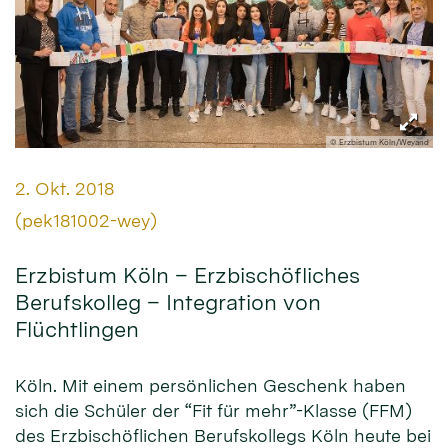
© Erzbistum Köln/Weyand
Datum:
2. Okt. 2018
Von:
(pek181002-wey)
Erzbistum Köln – Erzbischöfliches
Berufskolleg – Integration von
Flüchtlingen
Köln. Mit einem persönlichen Geschenk haben
sich die Schüler der “Fit für mehr”-Klasse (FFM)
des Erzbischöflichen Berufskollegs Köln heute bei