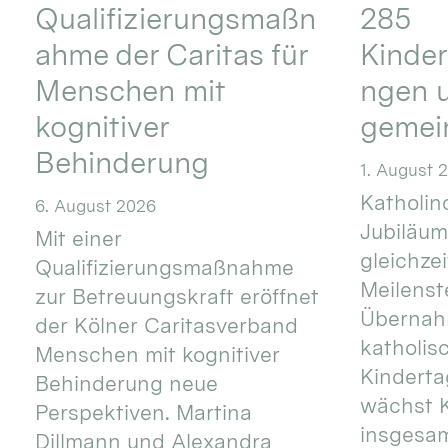
Qualifizierungsmaßn
285
ahme der Caritas für
Kinder
Menschen mit
ngen u
kognitiver
gemei
Behinderung
1. August 
Katholino
6. August 2026
Jubiläum
Mit einer
gleichze
Qualifizierungsmaßnahme
Meilenste
zur Betreuungskraft eröffnet
Übernahm
der Kölner Caritasverband
katholis
Menschen mit kognitiver
Kinderta
Behinderung neue
wächst K
Perspektiven. Martina
insgesa
Dillmann und Alexandra