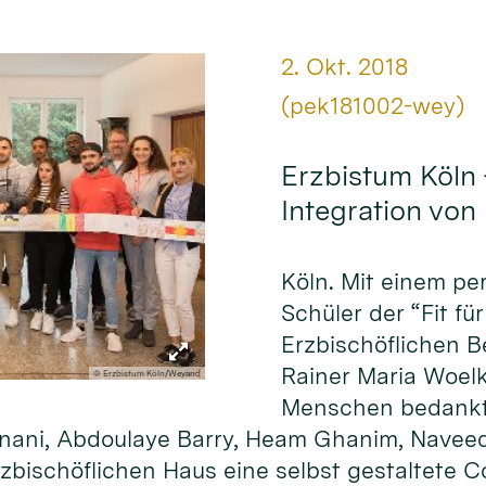
Datum:
2. Okt. 2018
Von:
(pek181002-wey)
Erzbistum Köln 
Integration von
Köln. Mit einem p
Schüler der “Fit f
Erzbischöflichen B
Rainer Maria Woelk
© Erzbistum Köln/Weyand
Menschen bedankt. 
 Sinani, Abdoulaye Barry, Heam Ghanim, Nav
zbischöflichen Haus eine selbst gestaltete Co