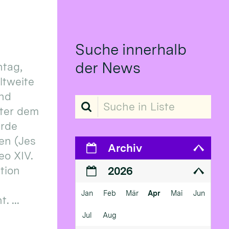
Suche innerhalb
der News
tag,
eltweite
und
Suche in Liste
ter dem
erde
en (Jes
Archiv
eo XIV.
ition
2026
Jan
Feb
Mär
Apr
Mai
Jun
 ...
Jul
Aug