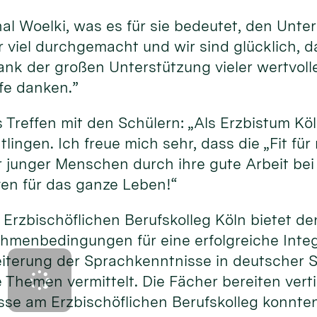
nal Woelki, was es für sie bedeutet, den Unte
 viel durchgemacht und wir sind glücklich, d
s, dank der großen Unterstützung vieler wertv
lfe danken.”
 Treffen mit den Schülern: „Als Erzbistum Köl
htlingen. Ich freue mich sehr, dass die „Fit fü
unger Menschen durch ihre gute Arbeit bei 
ven für das ganze Leben!“
m Erzbischöflichen Berufskolleg Köln bietet
menbedingungen für eine erfolgreiche Integr
weiterung der Sprachkenntnisse in deutscher
e Themen vermittelt. Die Fächer bereiten vert
se am Erzbischöflichen Berufskolleg konnten