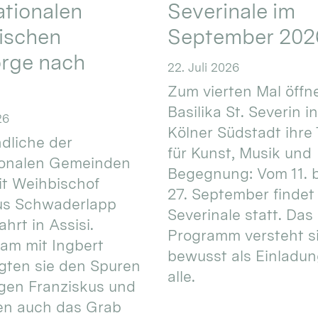
ationalen
Severinale im
ischen
September 202
orge nach
22. Juli 2026
Zum vierten Mal öffne
Basilika St. Severin i
26
Kölner Südstadt ihre
dliche der
für Kunst, Musik und
ionalen Gemeinden
Begegnung: Vom 11. 
t Weihbischof
27. September findet 
us Schwaderlapp
Severinale statt. Das
ahrt in Assisi.
Programm versteht s
am mit Ingbert
bewusst als Einladun
gten sie den Spuren
alle.
igen Franziskus und
en auch das Grab