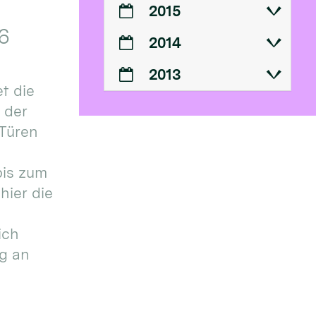
2015
6
2014
2013
t die
n der
 Türen
bis zum
hier die
ich
g an