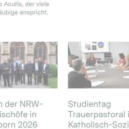
 Acutis, der viele
äubige anspricht.
en der NRW-
Studientag
schöfe in
Trauerpastoral 
born 2026
Katholisch-Sozi