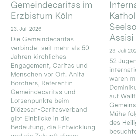
Gemeindecaritas im
Intern
Erzbistum Köln
Kathol
Seels
23. Juli 2026
Assisi
Die Gemeindecaritas
verbindet seit mehr als 50
23. Juli 20
Jahren kirchliches
52 Jugen
Engagement, Caritas und
internat
Menschen vor Ort. Anita
waren mi
Borchers, Referentin
Dominik
Gemeindecaritas und
auf Wallf
Lotsenpunkte beim
Gemeins
Diözesan-Caritasverband
Mühe fol
gibt Einblicke in die
des Heil
Bedeutung, die Entwicklung
besucht
und die Zukunft dieser