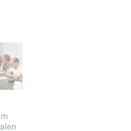
im
alen