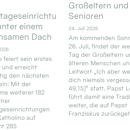
Großeltern und
tageseinrichtu
Senioren
nter einem
24. Juli 2026
nsamen Dach
Am kommenden Sonn
26. Juli, findet der w
2026
Tag der Großeltern 
 feiert sein erstes
älteren Menschen un
 und erreicht
Leitwort „Ich aber w
itig den nächsten
dich niemals vergess
in: Mit der
49,15)“ statt. Papst L
e weiterer 182
führt damit eine Trad
cher
weiter, die auf Papst
geseinrichtungen
Franziskus zurückgeht.
atholino auf
mt 285