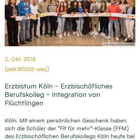
© Erzbistum Köln/Weyand
Datum:
2. Okt. 2018
Von:
(pek181002-wey)
Erzbistum Köln – Erzbischöfliches
Berufskolleg – Integration von
Flüchtlingen
Köln. Mit einem persönlichen Geschenk haben
sich die Schüler der “Fit für mehr”-Klasse (FFM)
des Erzbischöflichen Berufskollegs Köln heute bei