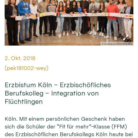
© Erzbistum Köln/Weyand
Datum:
2. Okt. 2018
Von:
(pek181002-wey)
Erzbistum Köln – Erzbischöfliches
Berufskolleg – Integration von
Flüchtlingen
Köln. Mit einem persönlichen Geschenk haben
sich die Schüler der “Fit für mehr”-Klasse (FFM)
des Erzbischöflichen Berufskollegs Köln heute bei