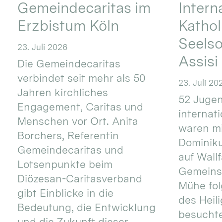
Gemeindecaritas im
Intern
Erzbistum Köln
Kathol
Seels
23. Juli 2026
Assisi
Die Gemeindecaritas
verbindet seit mehr als 50
23. Juli 20
Jahren kirchliches
52 Jugen
Engagement, Caritas und
internat
Menschen vor Ort. Anita
waren mi
Borchers, Referentin
Dominik
Gemeindecaritas und
auf Wallf
Lotsenpunkte beim
Gemeins
Diözesan-Caritasverband
Mühe fol
gibt Einblicke in die
des Heil
Bedeutung, die Entwicklung
besucht
und die Zukunft dieser