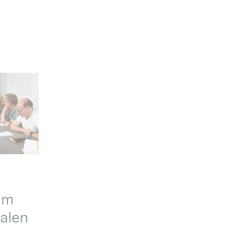
im
alen