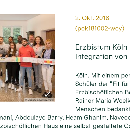
Datum:
2. Okt. 2018
Von:
(pek181002-wey)
Erzbistum Köln 
Integration von
Köln. Mit einem p
Schüler der “Fit f
Erzbischöflichen B
Rainer Maria Woelk
© Erzbistum Köln/Weyand
Menschen bedankt. 
 Sinani, Abdoulaye Barry, Heam Ghanim, Nav
zbischöflichen Haus eine selbst gestaltete Co