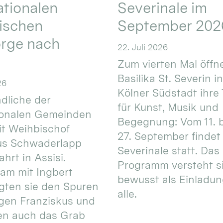
ationalen
Severinale im
ischen
September 202
orge nach
22. Juli 2026
Zum vierten Mal öffne
Basilika St. Severin i
26
Kölner Südstadt ihre
dliche der
für Kunst, Musik und
ionalen Gemeinden
Begegnung: Vom 11. 
t Weihbischof
27. September findet 
us Schwaderlapp
Severinale statt. Das
ahrt in Assisi.
Programm versteht s
am mit Ingbert
bewusst als Einladun
gten sie den Spuren
alle.
igen Franziskus und
en auch das Grab