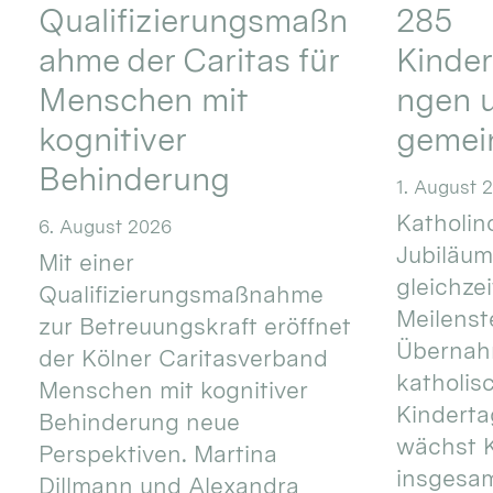
Qualifizierungsmaßn
285
ahme der Caritas für
Kinder
Menschen mit
ngen u
kognitiver
gemei
Behinderung
1. August 
Katholino
6. August 2026
Jubiläum
Mit einer
gleichze
Qualifizierungsmaßnahme
Meilenste
zur Betreuungskraft eröffnet
Übernahm
der Kölner Caritasverband
katholis
Menschen mit kognitiver
Kinderta
Behinderung neue
wächst K
Perspektiven. Martina
insgesa
Dillmann und Alexandra