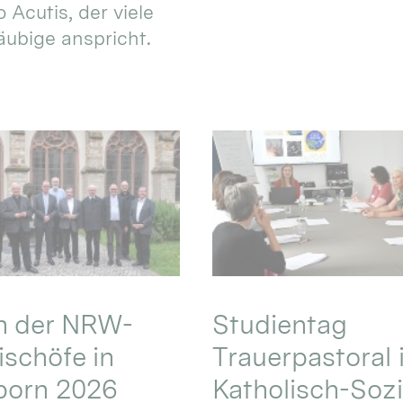
 Acutis, der viele
äubige anspricht.
en der NRW-
Studientag
schöfe in
Trauerpastoral 
born 2026
Katholisch-Sozi