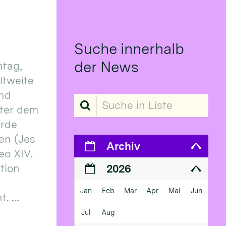
Suche innerhalb
der News
tag,
eltweite
und
Suche in Liste
ter dem
erde
en (Jes
Archiv
eo XIV.
ition
2026
Jan
Feb
Mär
Apr
Mai
Jun
 ...
Jul
Aug