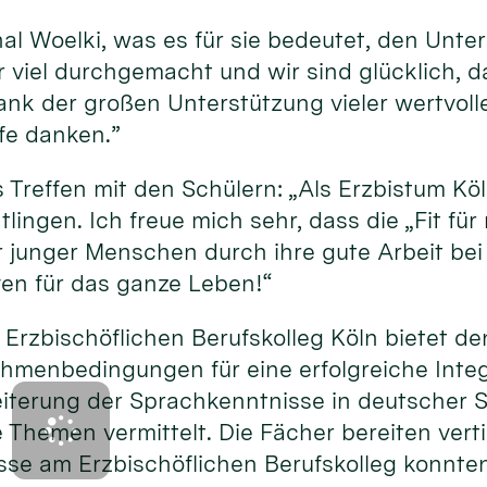
nal Woelki, was es für sie bedeutet, den Unte
 viel durchgemacht und wir sind glücklich, d
s, dank der großen Unterstützung vieler wertv
lfe danken.”
 Treffen mit den Schülern: „Als Erzbistum Köl
htlingen. Ich freue mich sehr, dass die „Fit fü
unger Menschen durch ihre gute Arbeit bei 
ven für das ganze Leben!“
m Erzbischöflichen Berufskolleg Köln bietet
menbedingungen für eine erfolgreiche Integr
weiterung der Sprachkenntnisse in deutscher
e Themen vermittelt. Die Fächer bereiten vert
se am Erzbischöflichen Berufskolleg konnten