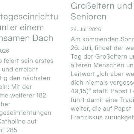
Großeltern und
tageseinrichtu
Senioren
nter einem
24. Juli 2026
nsamen Dach
Am kommenden Sonn
26. Juli, findet der w
2026
Tag der Großeltern 
 feiert sein erstes
älteren Menschen un
 und erreicht
Leitwort „Ich aber w
itig den nächsten
dich niemals vergess
in: Mit der
49,15)“ statt. Papst L
e weiterer 182
führt damit eine Trad
cher
weiter, die auf Papst
geseinrichtungen
Franziskus zurückgeht.
atholino auf
mt 285